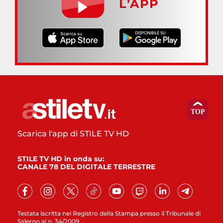
L’APP
Scarica l'app di STILE TV HD
STILE TV HD in onda su:
CANALE 78 DEL DIGITALE TERRESTRE
Testata iscritta nel Registro della Stampa presso il Tribunale di
Salerno al n. 34/2009