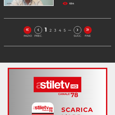
664
«
»
‹
›
1
…
2
3
4
5
INIZIO
PREC.
SUCC.
FINE
SCARICA