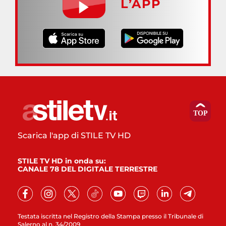
L’APP
Scarica l'app di STILE TV HD
STILE TV HD in onda su:
CANALE 78 DEL DIGITALE TERRESTRE
Testata iscritta nel Registro della Stampa presso il Tribunale di
Salerno al n. 34/2009