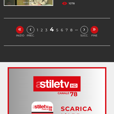
1078
«
»
‹
›
4
…
1
2
3
5
6
7
8
INIZIO
PREC.
SUCC.
FINE
SCARICA