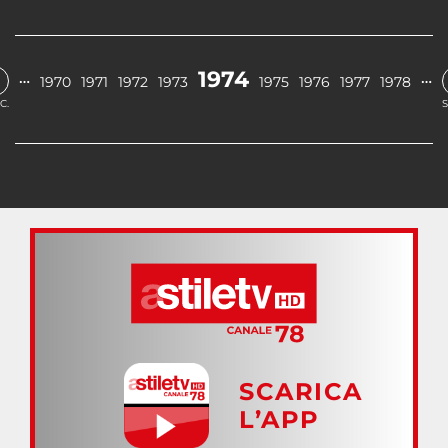
1974
…
…
1970
1971
1972
1973
1975
1976
1977
1978
C.
S
SCARICA
L’APP