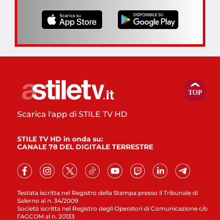
Scarica l'app di STILE TV HD
STILE TV HD in onda su:
CANALE 78 DEL DIGITALE TERRESTRE
Testata iscritta nel Registro della Stampa presso il Tribunale di
Salerno al n. 34/2009
Società iscritta nel Registro degli Operatori di Comunicazione c/o
l’AGCOM al n. 20133