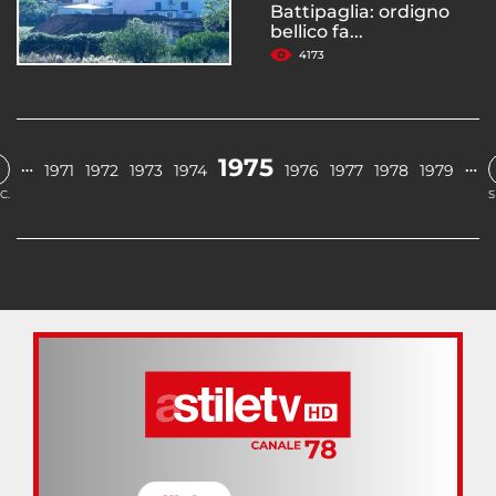
Battipaglia: ordigno
bellico fa...
4173
1975
…
…
1971
1972
1973
1974
1976
1977
1978
1979
C.
S