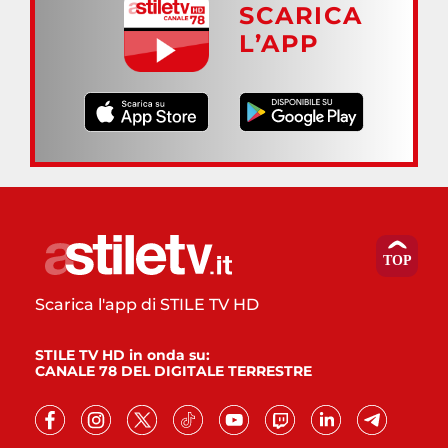
SCARICA
L’APP
Scarica l'app di STILE TV HD
STILE TV HD in onda su:
CANALE 78 DEL DIGITALE TERRESTRE