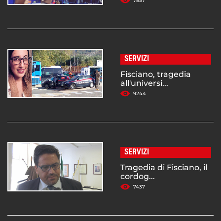
7857
SERVIZI
Fisciano, tragedia
all'universi...
9244
SERVIZI
Tragedia di Fisciano, il
cordog...
7437