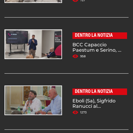
721
DENTRO LA NOTIZIA
BCC Capaccio
Paestum e Serino, ...
958
DENTRO LA NOTIZIA
Eboli (Sa), Sigfrido
Ranucci al...
1273