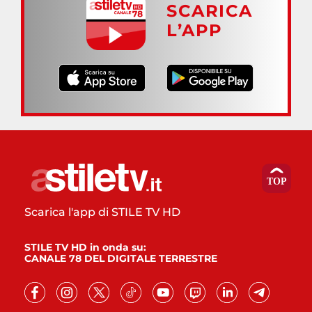
SCARICA
L’APP
Scarica l'app di STILE TV HD
STILE TV HD in onda su:
CANALE 78 DEL DIGITALE TERRESTRE