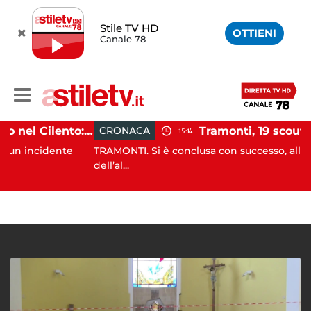
Stile TV HD
OTTIENI
Canale 78
Incidente agricolo nel Cilento: trattore si ribalta, muore 71enne
CRONACA
15:14
cidente
TRAMONTI. Si è conclusa con successo, alle prime lu
dell’al...