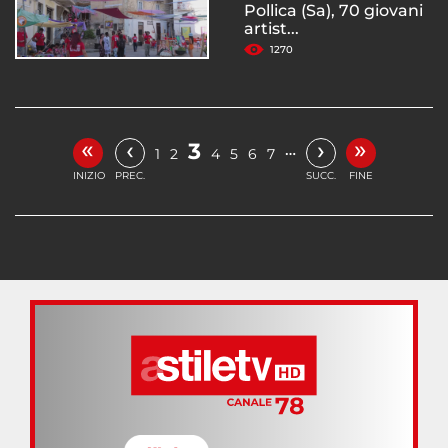
Pollica (Sa), 70 giovani
artist...
1270
«
»
‹
›
3
…
1
2
4
5
6
7
INIZIO
PREC.
SUCC.
FINE