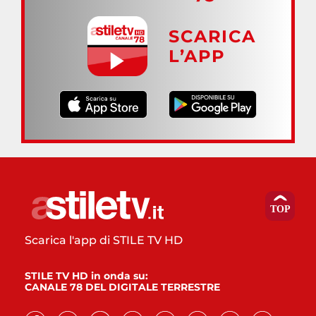
SCARICA
L’APP
Scarica l'app di STILE TV HD
STILE TV HD in onda su:
CANALE 78 DEL DIGITALE TERRESTRE