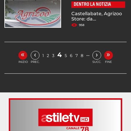
DENTRO LA NOTIZIA
Castellabate, Agrizoo
Store: da...
958
«
»
‹
›
4
…
1
2
3
5
6
7
8
INIZIO
PREC.
SUCC.
FINE