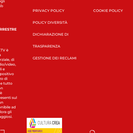
gli
/o
PRIVACY POLICY
COOKIE POLICY
POLICY DIVERSITÀ
ERRESTRE
DICHIARAZIONE DI
TRASPARENZA
LETV è
a
GESTIONE DEI RECLAMI
ziale, di
dio/video,
i e
spositivo
zo di
 e tutto
on
 è
esenti sul
un
nibile ad
ora gli
aggiosi.