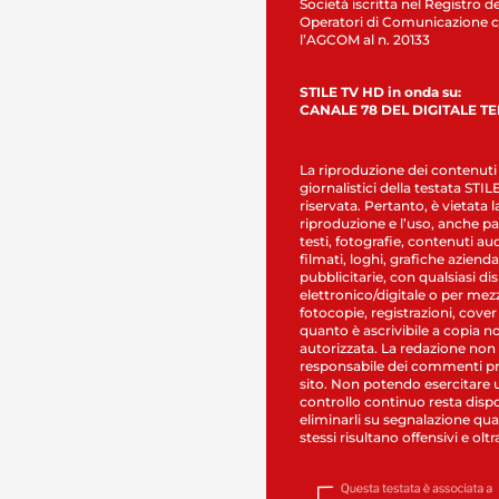
Società iscritta nel Registro de
Operatori di Comunicazione c
l’AGCOM al n. 20133
STILE TV HD in onda su:
CANALE 78 DEL DIGITALE T
La riproduzione dei contenuti
giornalistici della testata STI
riservata. Pertanto, è vietata l
riproduzione e l’uso, anche par
testi, fotografie, contenuti au
filmati, loghi, grafiche aziendal
pubblicitarie, con qualsiasi di
elettronico/digitale o per mez
fotocopie, registrazioni, cover
quanto è ascrivibile a copia n
autorizzata. La redazione non
responsabile dei commenti pr
sito. Non potendo esercitare 
controllo continuo resta dispo
eliminarli su segnalazione qual
stessi risultano offensivi e oltr