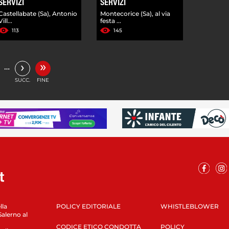
SERVIZI
SERVIZI
Castellabate (Sa), Antonio
Montecorice (Sa), al via
Vill...
festa ...
113
145
»
›
…
SUCC.
FINE
lla
POLICY EDITORIALE
WHISTLEBLOWER
Salerno al
CODICE ETICO CONDOTTA
POLICY