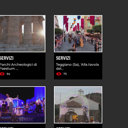
SERVIZI
SERVIZI
Parchi Archeologici di
Teggiano (Sa), 'Alla tavola
Paestum ...
del...
94
75