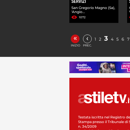
SERVIZI
San Gregorio Magno (Sa),
'Angio...
1072
«
‹
3
1
2
4
5
6
7
INIZIO
PREC.
Testata iscritta nel Registro de
Stampa presso il Tribunale di 
n. 34/2009