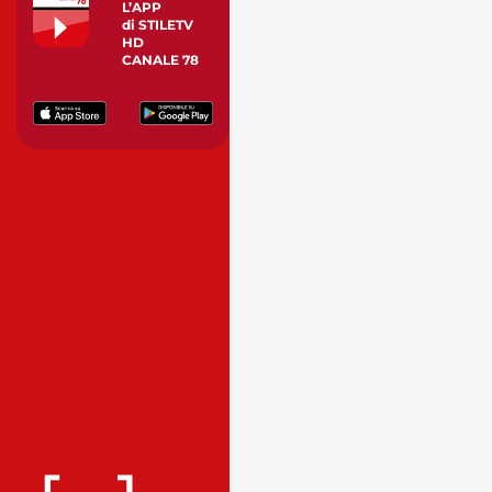
L’APP
di STILETV
HD
CANALE 78