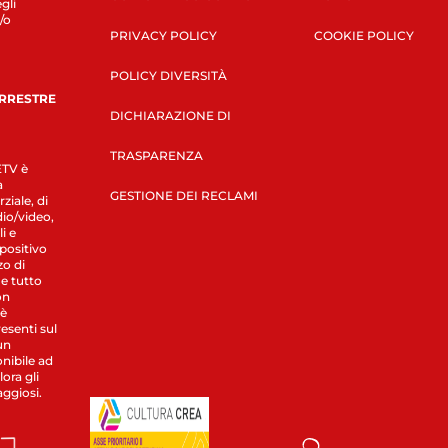
gli
/o
PRIVACY POLICY
COOKIE POLICY
POLICY DIVERSITÀ
ERRESTRE
DICHIARAZIONE DI
TRASPARENZA
LETV è
a
GESTIONE DEI RECLAMI
ziale, di
dio/video,
i e
spositivo
zo di
 e tutto
on
 è
esenti sul
un
nibile ad
ora gli
aggiosi.