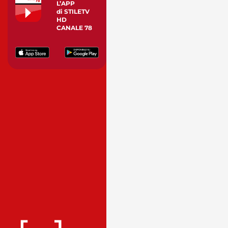
L’APP
di STILETV
HD
CANALE 78