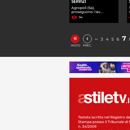
SERVIZI
Agropoli (Sa),
proseguono i lav...
94
«
‹
7
…
3
4
5
6
INIZIO
PREC.
Testata iscritta nel Registro de
Stampa presso il Tribunale di 
n. 34/2009