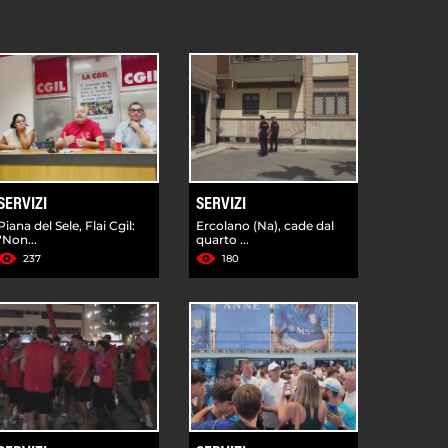
SERVIZI
SERVIZI
Piana del Sele, Flai Cgil:
Ercolano (Na), cade dal
"Non...
quarto ...
237
180