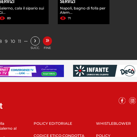
SERVIZI
SERVIZI
Salerno, cala il sipario sui
Napoli, bagno di folla per
Gi...
Alem...
89
71
»
›
…
8
9
10
11
SUCC.
FINE
lla
POLICY EDITORIALE
WHISTLEBLOWER
Salerno al
CODICE ETICO CONDOTTA
POLICY