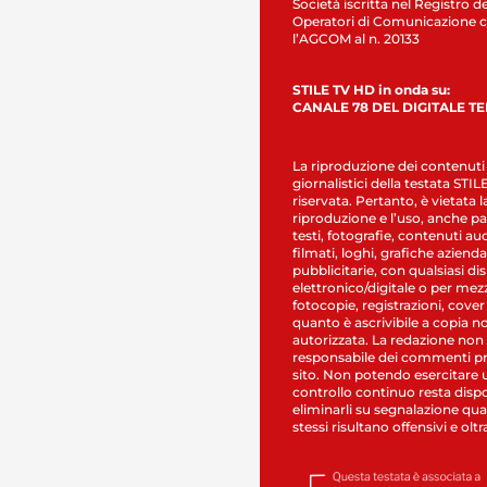
Società iscritta nel Registro de
Operatori di Comunicazione c
l’AGCOM al n. 20133
STILE TV HD in onda su:
CANALE 78 DEL DIGITALE T
La riproduzione dei contenuti
giornalistici della testata STI
riservata. Pertanto, è vietata l
riproduzione e l’uso, anche par
testi, fotografie, contenuti au
filmati, loghi, grafiche aziendal
pubblicitarie, con qualsiasi di
elettronico/digitale o per mez
fotocopie, registrazioni, cover
quanto è ascrivibile a copia n
autorizzata. La redazione non
responsabile dei commenti pr
sito. Non potendo esercitare 
controllo continuo resta dispo
eliminarli su segnalazione qual
stessi risultano offensivi e oltr