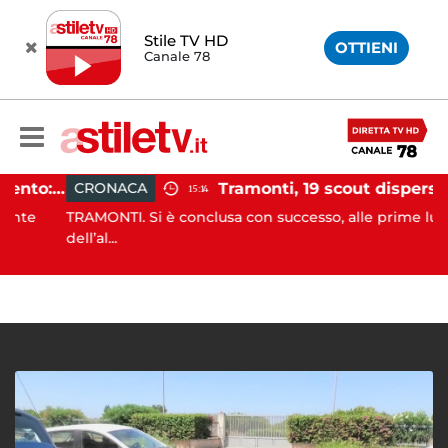
Stile TV HD
OTTIENI
Canale 78
Incidente agricolo nel Cilento: trattore si ribalta, muore 71enne
Tramonti, 19 scout dispersi in montagna salvati dai v
CRONACA
15:14
e
TRAMONTI. Si è conclusa con successo, alle prime luci
dell’al...