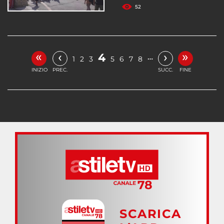
52
«
»
‹
›
4
…
1
2
3
5
6
7
8
INIZIO
PREC.
SUCC.
FINE
SCARICA