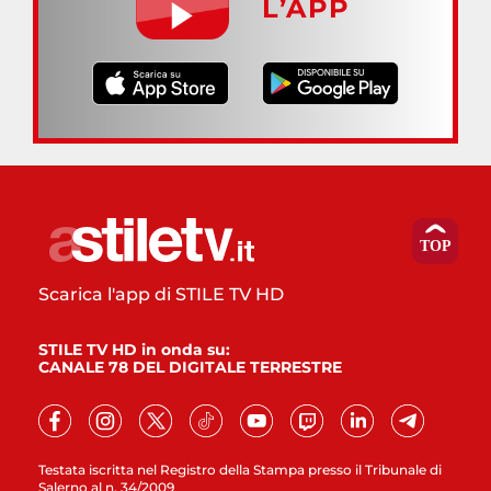
L’APP
Scarica l'app di STILE TV HD
STILE TV HD in onda su:
CANALE 78 DEL DIGITALE TERRESTRE
Testata iscritta nel Registro della Stampa presso il Tribunale di
Salerno al n. 34/2009