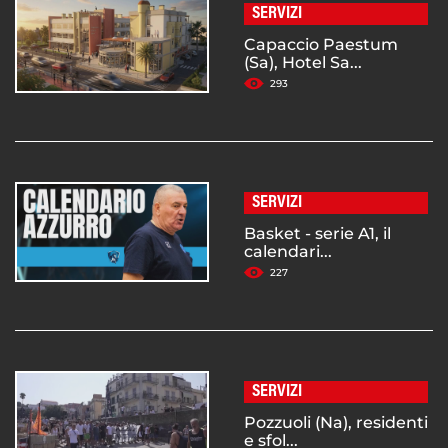
SERVIZI
Capaccio Paestum
(Sa), Hotel Sa...
293
SERVIZI
Basket - serie A1, il
calendari...
227
SERVIZI
Pozzuoli (Na), residenti
e sfol...