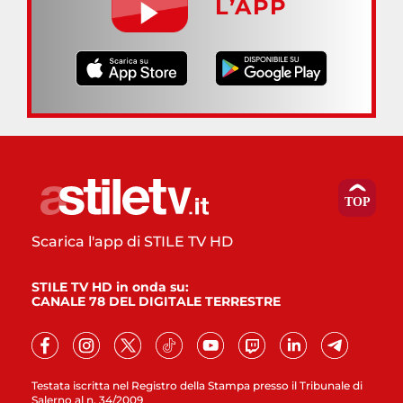
L’APP
Scarica l'app di STILE TV HD
STILE TV HD in onda su:
CANALE 78 DEL DIGITALE TERRESTRE
Testata iscritta nel Registro della Stampa presso il Tribunale di
Salerno al n. 34/2009