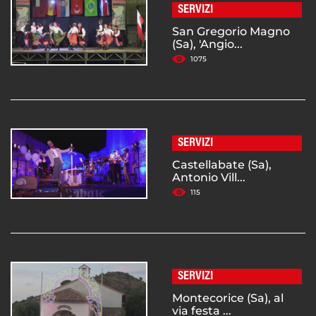
SERVIZI
San Gregorio Magno
(Sa), 'Angio...
1075
SERVIZI
Castellabate (Sa),
Antonio Vill...
115
SERVIZI
Montecorice (Sa), al
via festa ...