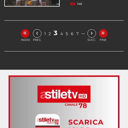
146
«
»
‹
›
3
…
1
2
4
5
6
7
INIZIO
PREC.
SUCC.
FINE
SCARICA