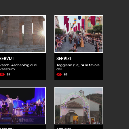
SERVIZI
SERVIZI
Parchi Archeologici di
Teggiano (Sa), 'Alla tavola
Paestum ...
del...
99
86