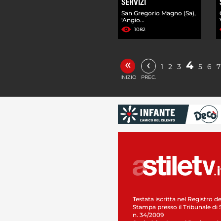
SERVIZI
San Gregorio Magno (Sa),
'Angio...
1082
«
‹
4
1
2
3
5
6
7
INIZIO
PREC.
Testata iscritta nel Registro de
Stampa presso il Tribunale di 
n. 34/2009