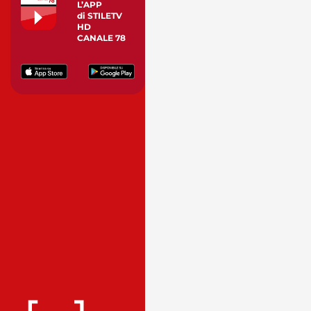
L’APP
di STILETV
HD
CANALE 78