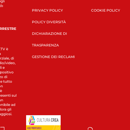
gli
/o
PRIVACY POLICY
COOKIE POLICY
POLICY DIVERSITÀ
ERRESTRE
DICHIARAZIONE DI
TRASPARENZA
LETV è
a
GESTIONE DEI RECLAMI
ziale, di
dio/video,
i e
spositivo
zo di
 e tutto
on
 è
esenti sul
un
nibile ad
ora gli
aggiosi.