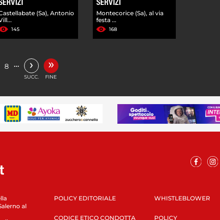
SERVIZI
SERVIZI
Castellabate (Sa), Antonio
Montecorice (Sa), al via
Vill...
festa ...
145
168
»
›
…
8
SUCC.
FINE
lla
POLICY EDITORIALE
WHISTLEBLOWER
Salerno al
CODICE ETICO CONDOTTA
POLICY