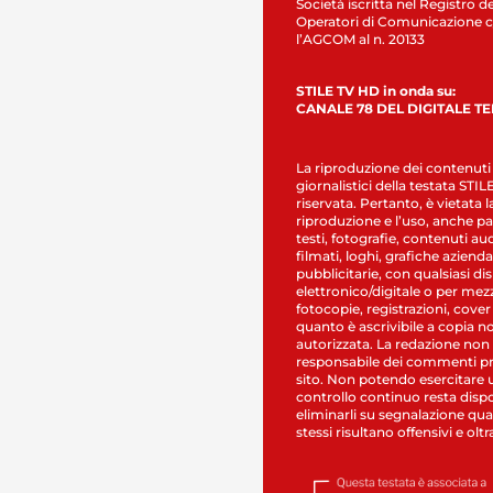
Società iscritta nel Registro de
Operatori di Comunicazione c
l’AGCOM al n. 20133
STILE TV HD in onda su:
CANALE 78 DEL DIGITALE T
La riproduzione dei contenuti
giornalistici della testata STI
riservata. Pertanto, è vietata l
riproduzione e l’uso, anche par
testi, fotografie, contenuti au
filmati, loghi, grafiche aziendal
pubblicitarie, con qualsiasi di
elettronico/digitale o per mez
fotocopie, registrazioni, cover
quanto è ascrivibile a copia n
autorizzata. La redazione non
responsabile dei commenti pr
sito. Non potendo esercitare 
controllo continuo resta dispo
eliminarli su segnalazione qual
stessi risultano offensivi e oltr