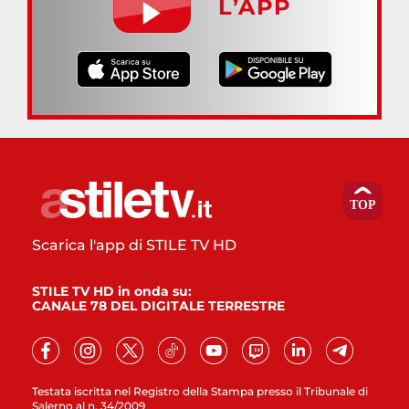
L’APP
Scarica l'app di STILE TV HD
STILE TV HD in onda su:
CANALE 78 DEL DIGITALE TERRESTRE
Testata iscritta nel Registro della Stampa presso il Tribunale di
Salerno al n. 34/2009