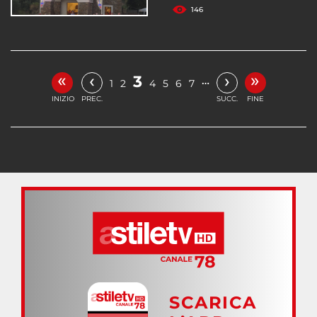
146
«
»
‹
›
3
…
1
2
4
5
6
7
INIZIO
PREC.
SUCC.
FINE
SCARICA