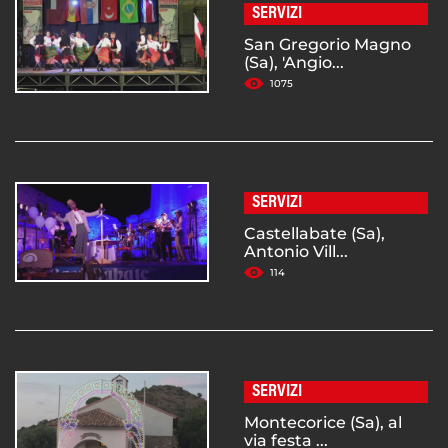
SERVIZI
San Gregorio Magno
(Sa), 'Angio...
1075
SERVIZI
Castellabate (Sa),
Antonio Vill...
114
SERVIZI
Montecorice (Sa), al
via festa ...