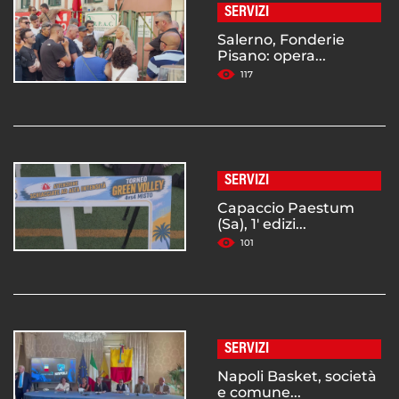
SERVIZI
Salerno, Fonderie
Pisano: opera...
117
SERVIZI
Capaccio Paestum
(Sa), 1' edizi...
101
SERVIZI
Napoli Basket, società
e comune...