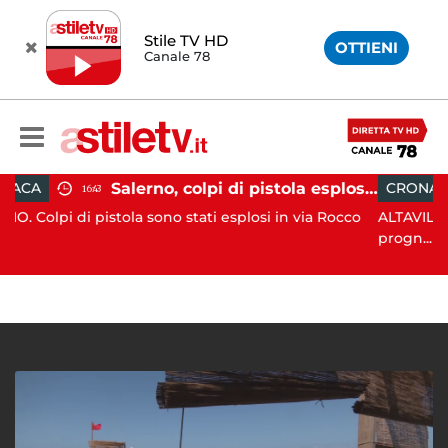
Stile TV HD
OTTIENI
Canale 78
Salerno, colpi di pistola esplosi a Pastena: paura tra i residenti
CRONACA
18:11
ola sono stati esplosi in via Rocco
ALTAVILLA SILENTINA. Grav
progn...