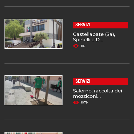
SERVIZI
Castellabate (Sa),
Spinelli e D...
116
SERVIZI
Salerno, raccolta dei
mozziconi...
1079