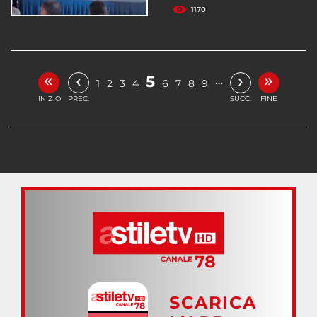
1170
«
»
‹
›
5
…
1
2
3
4
6
7
8
9
INIZIO
PREC.
SUCC.
FINE
SCARICA