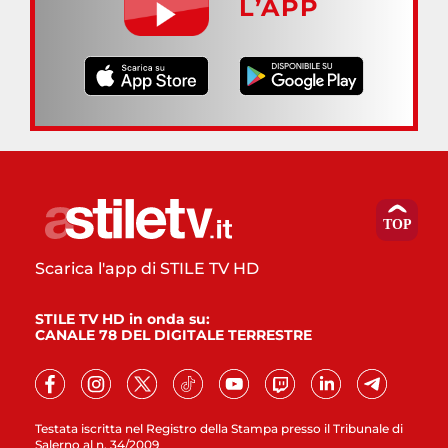
L’APP
Scarica l'app di STILE TV HD
STILE TV HD in onda su:
CANALE 78 DEL DIGITALE TERRESTRE
Testata iscritta nel Registro della Stampa presso il Tribunale di
Salerno al n. 34/2009