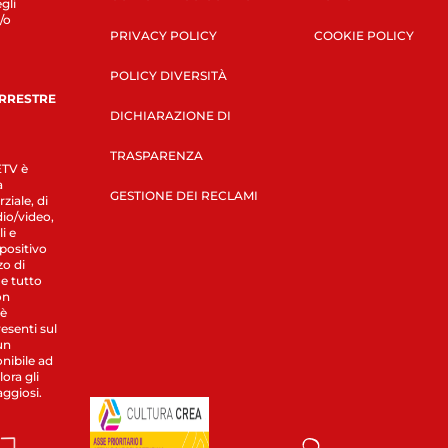
gli
/o
PRIVACY POLICY
COOKIE POLICY
POLICY DIVERSITÀ
ERRESTRE
DICHIARAZIONE DI
TRASPARENZA
LETV è
a
GESTIONE DEI RECLAMI
ziale, di
dio/video,
i e
spositivo
zo di
 e tutto
on
 è
esenti sul
un
nibile ad
ora gli
aggiosi.