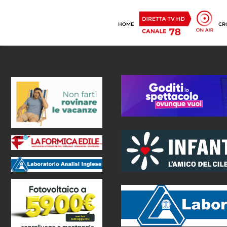
HOME
CR