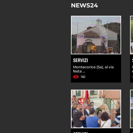
NEWS24
SERVIZI
Montecorice (Sa), al via
festa ...
182