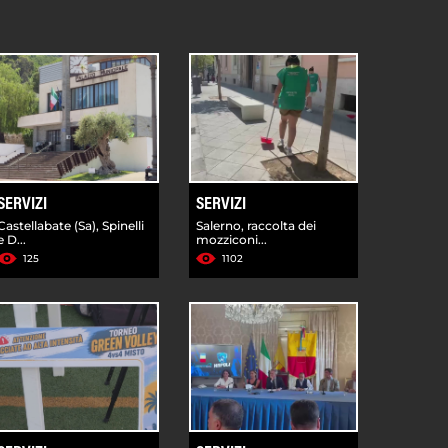
SERVIZI
SERVIZI
Castellabate (Sa), Spinelli
Salerno, raccolta dei
e D...
mozziconi...
125
1102