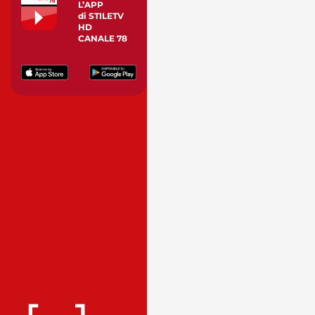
L’APP
di STILETV
HD
CANALE 78