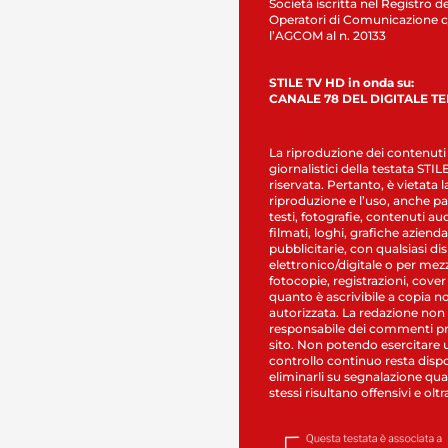
Società iscritta nel Registro de
Operatori di Comunicazione c
l’AGCOM al n. 20133
STILE TV HD in onda su:
CANALE 78 DEL DIGITALE T
La riproduzione dei contenuti
giornalistici della testata STI
riservata. Pertanto, è vietata l
riproduzione e l’uso, anche par
testi, fotografie, contenuti au
filmati, loghi, grafiche aziendal
pubblicitarie, con qualsiasi di
elettronico/digitale o per mez
fotocopie, registrazioni, cover
quanto è ascrivibile a copia n
autorizzata. La redazione non
responsabile dei commenti pr
sito. Non potendo esercitare 
controllo continuo resta dispo
eliminarli su segnalazione qual
stessi risultano offensivi e oltr