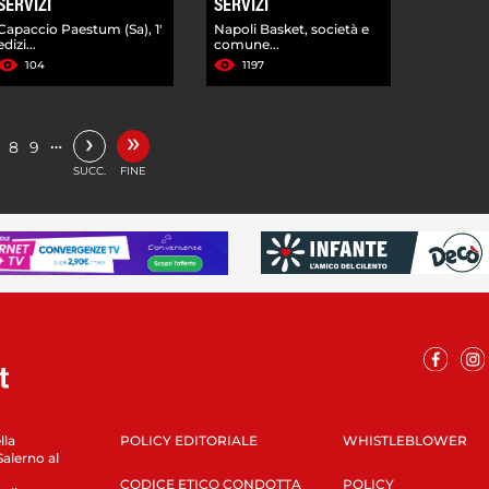
SERVIZI
SERVIZI
Capaccio Paestum (Sa), 1'
Napoli Basket, società e
edizi...
comune...
104
1197
»
›
…
8
9
SUCC.
FINE
lla
POLICY EDITORIALE
WHISTLEBLOWER
Salerno al
CODICE ETICO CONDOTTA
POLICY