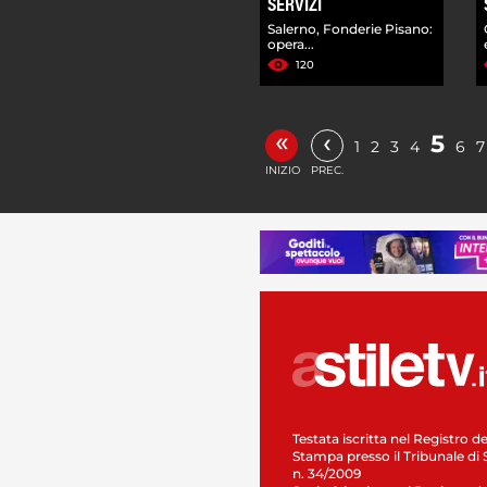
SERVIZI
Salerno, Fonderie Pisano:
opera...
120
«
‹
5
1
2
3
4
6
7
INIZIO
PREC.
Testata iscritta nel Registro de
Stampa presso il Tribunale di 
n. 34/2009