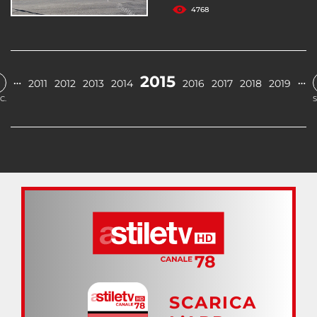
4768
2015
…
…
2011
2012
2013
2014
2016
2017
2018
2019
C.
S
SCARICA