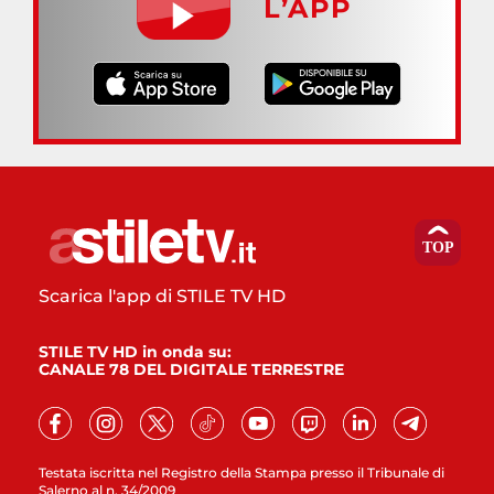
L’APP
Scarica l'app di STILE TV HD
STILE TV HD in onda su:
CANALE 78 DEL DIGITALE TERRESTRE
Testata iscritta nel Registro della Stampa presso il Tribunale di
Salerno al n. 34/2009