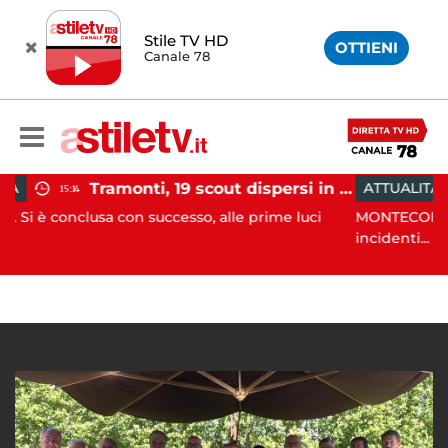
Stile TV HD
OTTIENI
Canale 78
Tramonti, 19 scout dispersi in montagna salvati dai vigili del fuoco
ATTUALITÀ
12:55
con successo, alle prime luci
MONTECORICE. Non solo danni
incidenti...