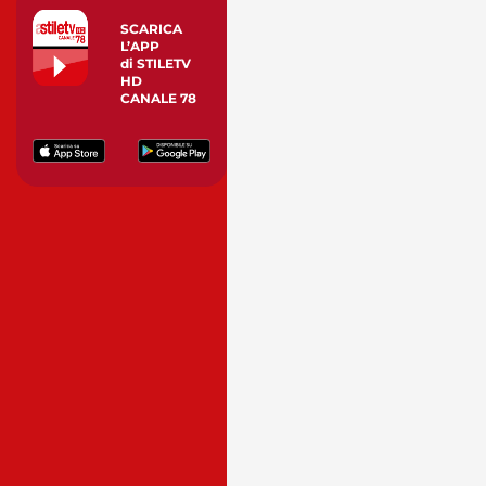
SCARICA
L’APP
di STILETV
HD
CANALE 78