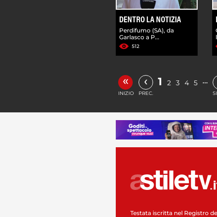
DENTRO LA NOTIZIA
Perdifumo (SA), da
Garlasco a P...
512
«
‹
1
…
2
3
4
5
INIZIO
PREC.
S
Testata iscritta nel Registro de