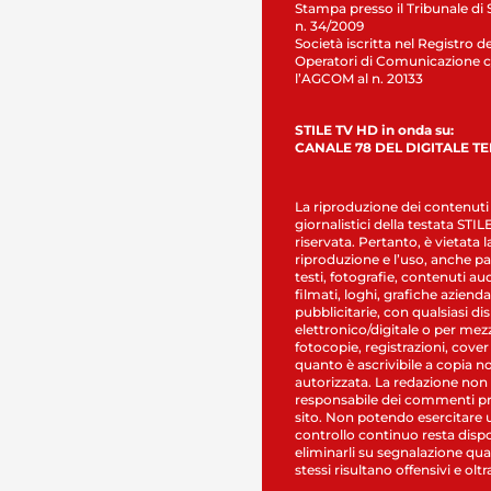
Stampa presso il Tribunale di 
n. 34/2009
Società iscritta nel Registro de
Operatori di Comunicazione c
l’AGCOM al n. 20133
STILE TV HD in onda su:
CANALE 78 DEL DIGITALE T
La riproduzione dei contenuti
giornalistici della testata STI
riservata. Pertanto, è vietata l
riproduzione e l’uso, anche par
testi, fotografie, contenuti au
filmati, loghi, grafiche aziendal
pubblicitarie, con qualsiasi di
elettronico/digitale o per mez
fotocopie, registrazioni, cover
quanto è ascrivibile a copia n
autorizzata. La redazione non
responsabile dei commenti pr
sito. Non potendo esercitare 
controllo continuo resta dispo
eliminarli su segnalazione qual
stessi risultano offensivi e oltr