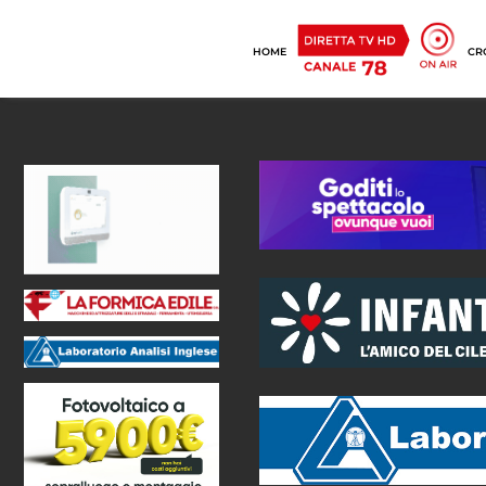
HOME
CR