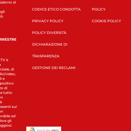
Salerno al
CODICE ETICO CONDOTTA
POLICY
gli
/o
PRIVACY POLICY
COOKIE POLICY
POLICY DIVERSITÀ
ERRESTRE
DICHIARAZIONE DI
TRASPARENZA
LETV è
a
GESTIONE DEI RECLAMI
ziale, di
dio/video,
i e
spositivo
zo di
 e tutto
on
 è
esenti sul
un
nibile ad
ora gli
aggiosi.