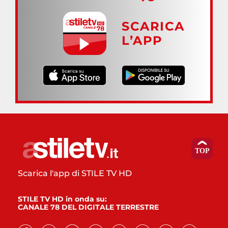
SCARICA
L’APP
Scarica l'app di STILE TV HD
STILE TV HD in onda su:
CANALE 78 DEL DIGITALE TERRESTRE