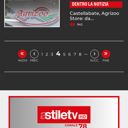
DENTRO LA NOTIZIA
Castellabate, Agrizoo
Store: da...
942
«
»
‹
›
4
…
1
2
3
5
6
7
8
INIZIO
PREC.
SUCC.
FINE