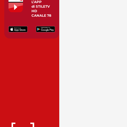
L’APP
di STILETV
HD
CANALE 78