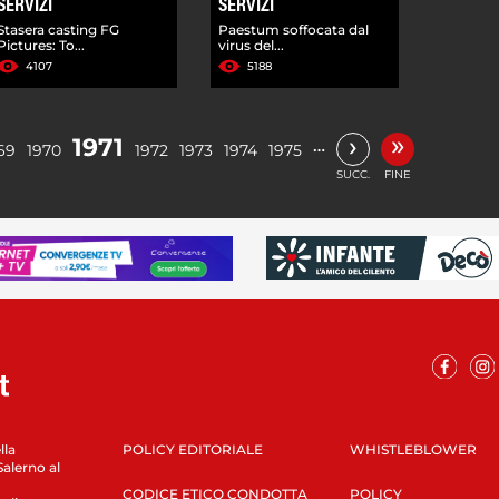
SERVIZI
SERVIZI
Stasera casting FG
Paestum soffocata dal
Pictures: To...
virus del...
4107
5188
»
›
1971
…
69
1970
1972
1973
1974
1975
SUCC.
FINE
lla
POLICY EDITORIALE
WHISTLEBLOWER
Salerno al
CODICE ETICO CONDOTTA
POLICY