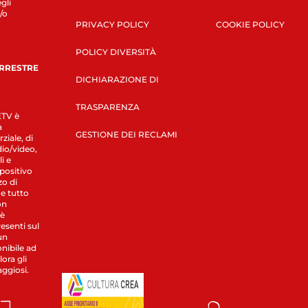
gli
/o
PRIVACY POLICY
COOKIE POLICY
POLICY DIVERSITÀ
ERRESTRE
DICHIARAZIONE DI
TRASPARENZA
LETV è
a
GESTIONE DEI RECLAMI
ziale, di
dio/video,
i e
spositivo
zo di
 e tutto
on
 è
esenti sul
un
nibile ad
ora gli
aggiosi.