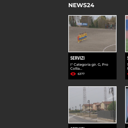
NEWS24
SERVIZI
I° Categoria gir. G, Pro
Collia...
6377