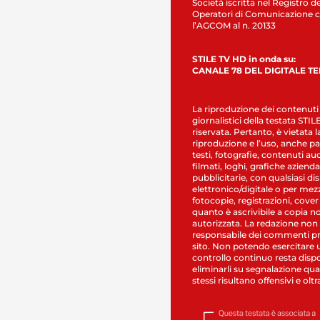
Società iscritta nel Registro de
Operatori di Comunicazione c
l’AGCOM al n. 20133
STILE TV HD in onda su:
CANALE 78 DEL DIGITALE T
La riproduzione dei contenuti
giornalistici della testata STI
riservata. Pertanto, è vietata l
riproduzione e l’uso, anche par
testi, fotografie, contenuti au
filmati, loghi, grafiche aziendal
pubblicitarie, con qualsiasi di
elettronico/digitale o per mez
fotocopie, registrazioni, cover
quanto è ascrivibile a copia n
autorizzata. La redazione non
responsabile dei commenti pr
sito. Non potendo esercitare 
controllo continuo resta dispo
eliminarli su segnalazione qual
stessi risultano offensivi e oltr