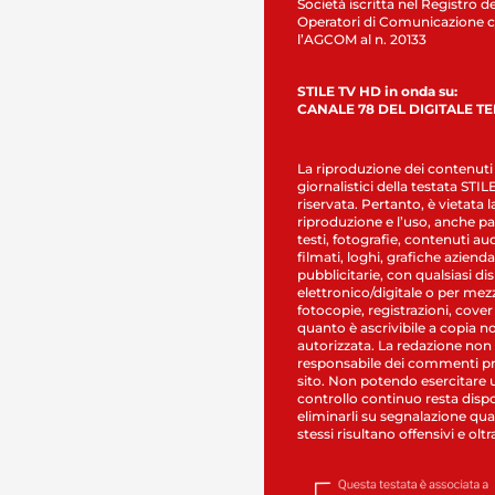
Società iscritta nel Registro de
Operatori di Comunicazione c
l’AGCOM al n. 20133
STILE TV HD in onda su:
CANALE 78 DEL DIGITALE T
La riproduzione dei contenuti
giornalistici della testata STI
riservata. Pertanto, è vietata l
riproduzione e l’uso, anche par
testi, fotografie, contenuti au
filmati, loghi, grafiche aziendal
pubblicitarie, con qualsiasi di
elettronico/digitale o per mez
fotocopie, registrazioni, cover
quanto è ascrivibile a copia n
autorizzata. La redazione non
responsabile dei commenti pr
sito. Non potendo esercitare 
controllo continuo resta dispo
eliminarli su segnalazione qual
stessi risultano offensivi e oltr