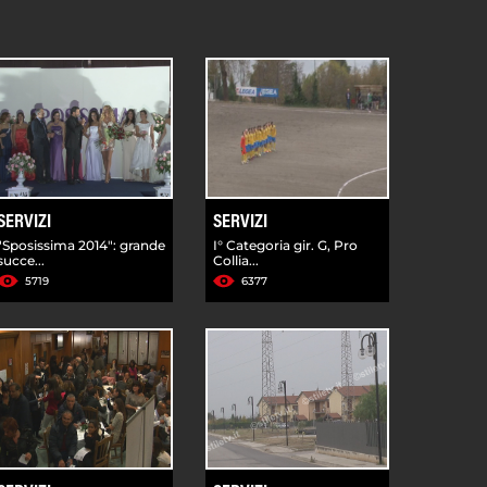
SERVIZI
SERVIZI
"Sposissima 2014": grande
I° Categoria gir. G, Pro
succe...
Collia...
5719
6377