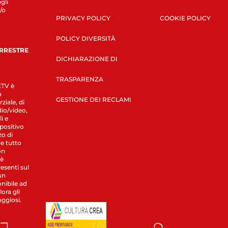
gli
/o
PRIVACY POLICY
COOKIE POLICY
POLICY DIVERSITÀ
ERRESTRE
DICHIARAZIONE DI
TRASPARENZA
LETV è
a
GESTIONE DEI RECLAMI
ziale, di
dio/video,
i e
spositivo
zo di
 e tutto
on
 è
esenti sul
un
nibile ad
ora gli
aggiosi.