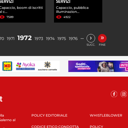
SERVIZI
SERVIZI
Capaccio, boom di iscritti
Capaccio, pubblica
al c...
illuminazion...
7589
4922
»
›
1972
…
70
1971
1973
1974
1975
1976
SUCC.
FINE
lla
POLICY EDITORIALE
WHISTLEBLOWER
Salerno al
CODICE ETICO CONDOTTA
POLICY