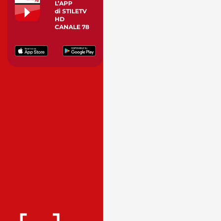
L’APP
di STILETV
HD
CANALE 78