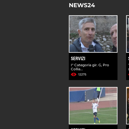
NEWS24
SERVIZI
I° Categoria gir. G, Pro
Collia...
12275