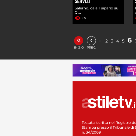
SERVIZI
Salerno, cala il sipario sui
Gi...
87
«
‹
6
…
2
3
4
5
INIZIO
PREC.
Testata iscritta nel Registro de
Stampa presso il Tribunale di 
n. 34/2009