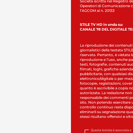
Società iscritta nel Registro de
Operatori di Comunicazione c
l’AGCOM al n. 20133
STILE TV HD in onda su:
CANALE 78 DEL DIGITALE T
La riproduzione dei contenuti
giornalistici della testata STI
riservata. Pertanto, è vietata l
riproduzione e l’uso, anche par
testi, fotografie, contenuti au
filmati, loghi, grafiche aziendal
pubblicitarie, con qualsiasi di
elettronico/digitale o per mez
fotocopie, registrazioni, cover
quanto è ascrivibile a copia n
autorizzata. La redazione non
responsabile dei commenti pr
sito. Non potendo esercitare 
controllo continuo resta dispo
eliminarli su segnalazione qual
stessi risultano offensivi e oltr