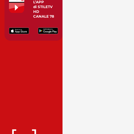
L’APP
di STILETV
HD
CANALE 78