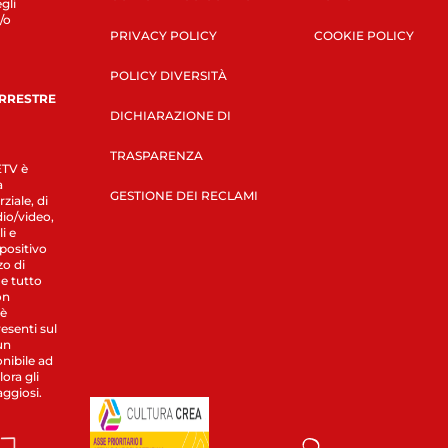
gli
/o
PRIVACY POLICY
COOKIE POLICY
POLICY DIVERSITÀ
ERRESTRE
DICHIARAZIONE DI
TRASPARENZA
LETV è
a
GESTIONE DEI RECLAMI
ziale, di
dio/video,
i e
spositivo
zo di
 e tutto
on
 è
esenti sul
un
nibile ad
ora gli
aggiosi.