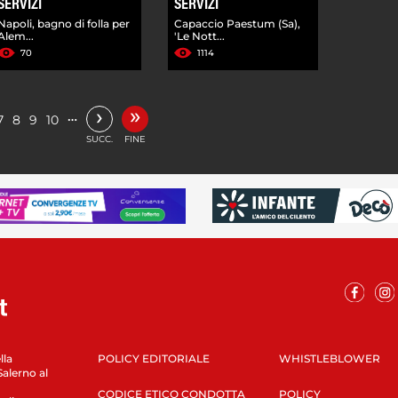
SERVIZI
SERVIZI
Napoli, bagno di folla per
Capaccio Paestum (Sa),
Alem...
'Le Nott...
70
1114
»
›
…
7
8
9
10
SUCC.
FINE
lla
POLICY EDITORIALE
WHISTLEBLOWER
Salerno al
CODICE ETICO CONDOTTA
POLICY