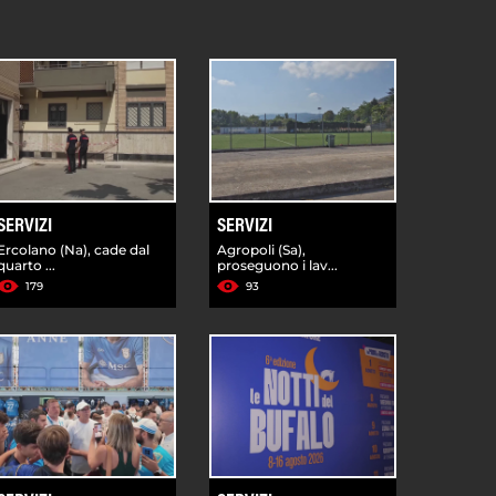
SERVIZI
SERVIZI
Ercolano (Na), cade dal
Agropoli (Sa),
quarto ...
proseguono i lav...
179
93