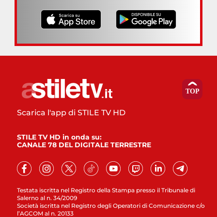
Scarica l'app di STILE TV HD
STILE TV HD in onda su:
CANALE 78 DEL DIGITALE TERRESTRE
Testata iscritta nel Registro della Stampa presso il Tribunale di
Salerno al n. 34/2009
Società iscritta nel Registro degli Operatori di Comunicazione c/o
l’AGCOM al n. 20133