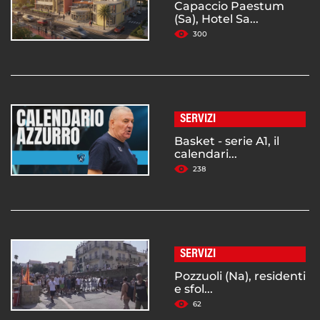
Capaccio Paestum
(Sa), Hotel Sa...
300
SERVIZI
Basket - serie A1, il
calendari...
238
SERVIZI
Pozzuoli (Na), residenti
e sfol...
62