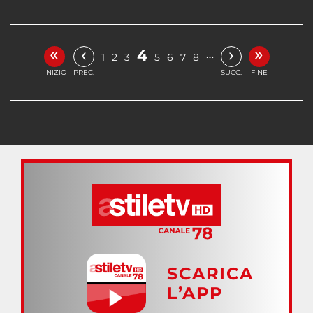
«
»
‹
›
4
…
1
2
3
5
6
7
8
INIZIO
PREC.
SUCC.
FINE
SCARICA
L’APP