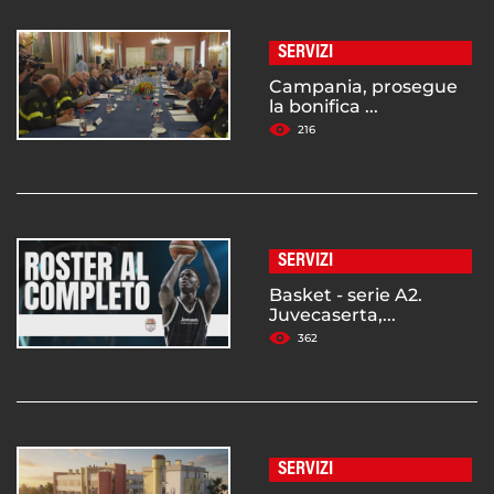
SERVIZI
Campania, prosegue
la bonifica ...
216
SERVIZI
Basket - serie A2.
Juvecaserta,...
362
SERVIZI