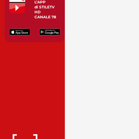
L’APP
di STILETV
HD
CANALE 78