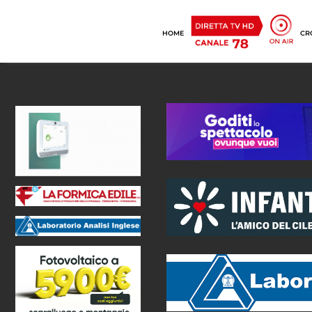
HOME
CR