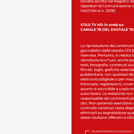
Società iscritta nel Registro de
Operatori di Comunicazione c
l’AGCOM al n. 20133
STILE TV HD in onda su:
CANALE 78 DEL DIGITALE T
La riproduzione dei contenuti
giornalistici della testata STI
riservata. Pertanto, è vietata l
riproduzione e l’uso, anche par
testi, fotografie, contenuti au
filmati, loghi, grafiche aziendal
pubblicitarie, con qualsiasi di
elettronico/digitale o per mez
fotocopie, registrazioni, cover
quanto è ascrivibile a copia n
autorizzata. La redazione non
responsabile dei commenti pr
sito. Non potendo esercitare 
controllo continuo resta dispo
eliminarli su segnalazione qual
stessi risultano offensivi e oltr