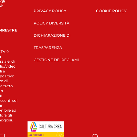
gli
/o
PRIVACY POLICY
COOKIE POLICY
POLICY DIVERSITÀ
ERRESTRE
DICHIARAZIONE DI
TRASPARENZA
LETV è
a
GESTIONE DEI RECLAMI
ziale, di
dio/video,
i e
spositivo
zo di
 e tutto
on
 è
esenti sul
un
nibile ad
ora gli
aggiosi.