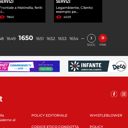
SERVIZI
SERVIZI
Frontale a Matinella, feriti
Legambiente, Cilento
ci...
esempio pe...
7840
4029
»
›
1650
…
48
1649
1651
1652
1653
1654
SUCC.
FINE
lla
POLICY EDITORIALE
WHISTLEBLOWER
Salerno al
CODICE ETICO CONDOTTA
POLICY