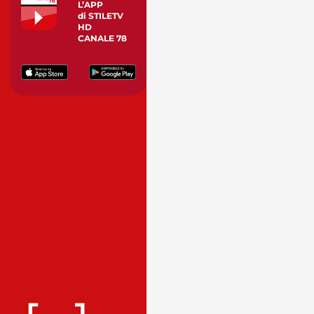
L’APP
di STILETV
HD
CANALE 78