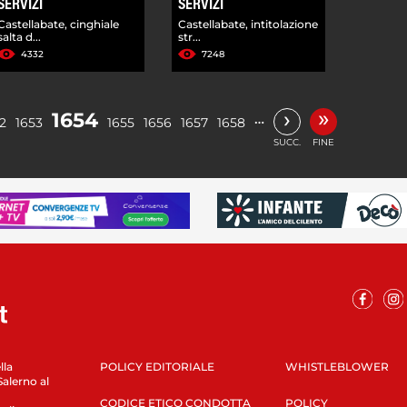
SERVIZI
SERVIZI
Castellabate, cinghiale
Castellabate, intitolazione
salta d...
str...
4332
7248
»
›
1654
…
2
1653
1655
1656
1657
1658
SUCC.
FINE
lla
POLICY EDITORIALE
WHISTLEBLOWER
Salerno al
CODICE ETICO CONDOTTA
POLICY