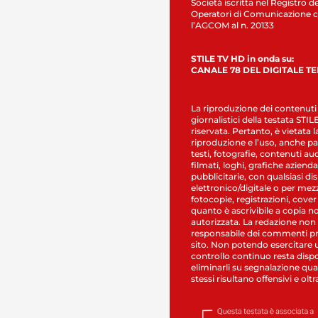
Società iscritta nel Registro de
Operatori di Comunicazione c
l’AGCOM al n. 20133
STILE TV HD in onda su:
CANALE 78 DEL DIGITALE T
La riproduzione dei contenuti
giornalistici della testata STI
riservata. Pertanto, è vietata l
riproduzione e l’uso, anche par
testi, fotografie, contenuti au
filmati, loghi, grafiche aziendal
pubblicitarie, con qualsiasi di
elettronico/digitale o per mez
fotocopie, registrazioni, cover
quanto è ascrivibile a copia n
autorizzata. La redazione non
responsabile dei commenti pr
sito. Non potendo esercitare 
controllo continuo resta dispo
eliminarli su segnalazione qual
stessi risultano offensivi e oltr