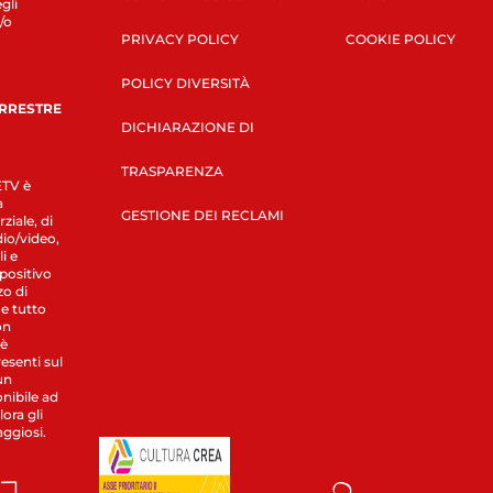
gli
/o
PRIVACY POLICY
COOKIE POLICY
POLICY DIVERSITÀ
ERRESTRE
DICHIARAZIONE DI
TRASPARENZA
LETV è
a
GESTIONE DEI RECLAMI
ziale, di
dio/video,
i e
spositivo
zo di
 e tutto
on
 è
esenti sul
un
nibile ad
ora gli
aggiosi.