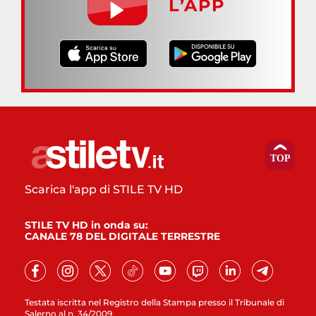
L’APP
Scarica l'app di STILE TV HD
STILE TV HD in onda su:
CANALE 78 DEL DIGITALE TERRESTRE
Testata iscritta nel Registro della Stampa presso il Tribunale di
Salerno al n. 34/2009