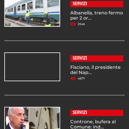
SERVIZI
Albanella, treno fermo
per 2 or...
2546
SERVIZI
Fisciano, il presidente
del Nap...
4677
SERVIZI
Controne, bufera al
Comune: ind...