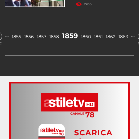
7705
1859
…
…
1855
1856
1857
1858
1860
1861
1862
1863
C.
SCARICA