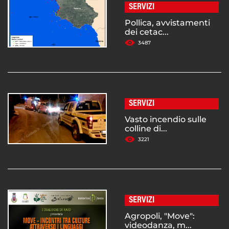
SERVIZI
Pollica, avvistamenti
dei cetac...
3487
SERVIZI
Vasto incendio sulle
colline di...
3221
SERVIZI
Agropoli, "Move":
videodanza, m...