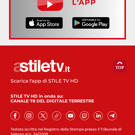
L’APP
Scarica l'app di STILE TV HD
STILE TV HD in onda su:
CANALE 78 DEL DIGITALE TERRESTRE
Testata iscritta nel Registro della Stampa presso il Tribunale di
Salerno al n. 34/2009