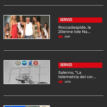
SERVIZI
Roccadaspide, la
20enne Iole Na...
3587
SERVIZI
Salerno, “La
telemetria dei cor...
4578