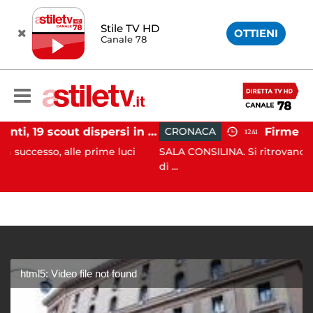
Stile TV HD
OTTIENI
Canale 78
Tramonti, 19 scout dispersi in montagna salvati dai vigili del fuoco
CRONACA
12:41
lle prime luci
SALA CONSILINA. Si ritrovano liquidatori e 
di ...
html5: Video file not found