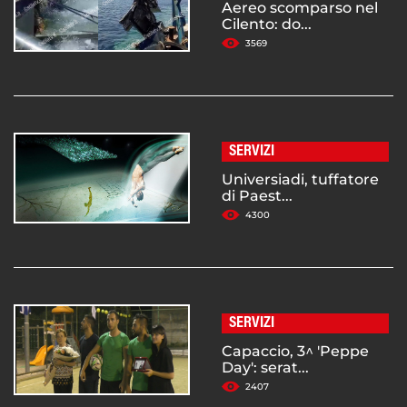
Aereo scomparso nel
Cilento: do...
3569
SERVIZI
Universiadi, tuffatore
di Paest...
4300
SERVIZI
Capaccio, 3^ 'Peppe
Day': serat...
2407