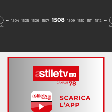
‹
1508
…
…
1504
1505
1506
1507
1509
1510
1511
1512
EC.
S
SCARICA
L’APP