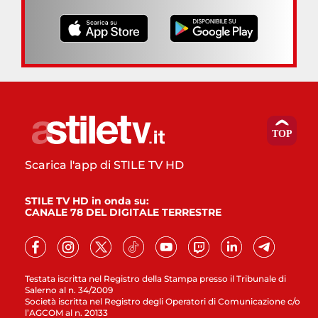
Scarica l'app di STILE TV HD
STILE TV HD in onda su:
CANALE 78 DEL DIGITALE TERRESTRE
Testata iscritta nel Registro della Stampa presso il Tribunale di
Salerno al n. 34/2009
Società iscritta nel Registro degli Operatori di Comunicazione c/o
l’AGCOM al n. 20133