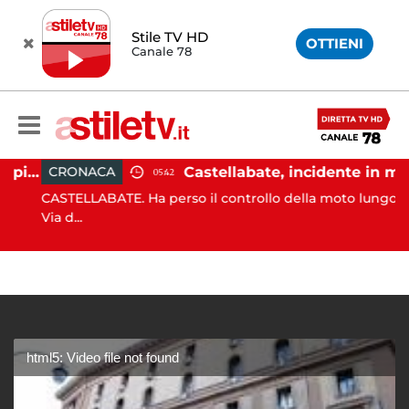
Stile TV HD
OTTIENI
Canale 78
Ischia, pusher sorpreso in spiaggia da carabinieri in Vespa
Castellabate, incidente in moto: 27enne in ospedale
CRONACA
05:42
CASTELLABATE. Ha perso il controllo della moto lungo la
Via d...
html5: Video file not found