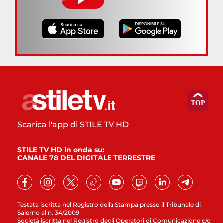
Scarica l'app di STILE TV HD
STILE TV HD in onda su:
CANALE 78 DEL DIGITALE TERRESTRE
Testata iscritta nel Registro della Stampa presso il Tribunale di
Salerno al n. 34/2009
Società iscritta nel Registro degli Operatori di Comunicazione c/o