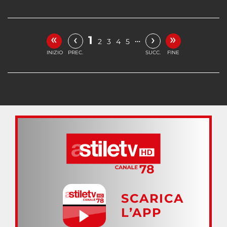
«
»
‹
›
1
…
2
3
4
5
INIZIO
PREC.
SUCC.
FINE
SCARICA
L’APP