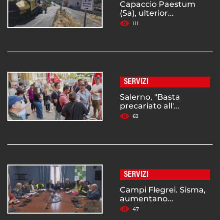
Capaccio Paestum
(Sa), ulterior...
111
SERVIZI
Salerno, "Basta
precariato all'...
63
SERVIZI
Campi Flegrei. Sisma,
aumentano...
47