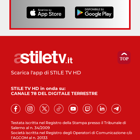
Scarica l'app di STILE TV HD
STILE TV HD in onda su:
CANALE 78 DEL DIGITALE TERRESTRE
Testata iscritta nel Registro della Stampa presso il Tribunale di
Salerno al n. 34/2009
Società iscritta nel Registro degli Operatori di Comunicazione c/o
l’AGCOM al n. 20133