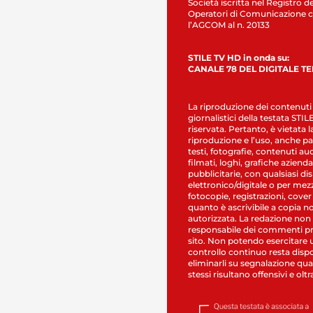
Società iscritta nel Registro de
Operatori di Comunicazione c
l’AGCOM al n. 20133
STILE TV HD in onda su:
CANALE 78 DEL DIGITALE T
La riproduzione dei contenuti
giornalistici della testata STI
riservata. Pertanto, è vietata l
riproduzione e l’uso, anche par
testi, fotografie, contenuti au
filmati, loghi, grafiche aziendal
pubblicitarie, con qualsiasi di
elettronico/digitale o per mez
fotocopie, registrazioni, cover
quanto è ascrivibile a copia n
autorizzata. La redazione non
responsabile dei commenti pr
sito. Non potendo esercitare 
controllo continuo resta dispo
eliminarli su segnalazione qual
stessi risultano offensivi e oltr