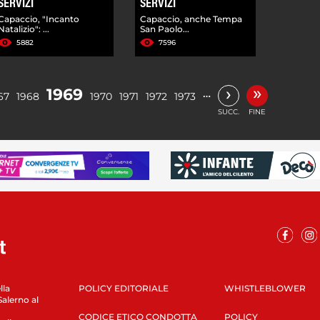
SERVIZI
SERVIZI
Capaccio, "Incanto
Capaccio, anche Tempa
Natalizio": ...
San Paolo...
5882
7596
»
›
1969
…
67
1968
1970
1971
1972
1973
SUCC.
FINE
lla
POLICY EDITORIALE
WHISTLEBLOWER
Salerno al
CODICE ETICO CONDOTTA
POLICY