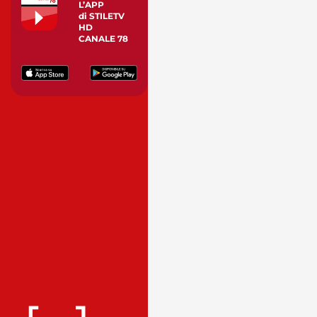
L’APP
di STILETV
HD
CANALE 78