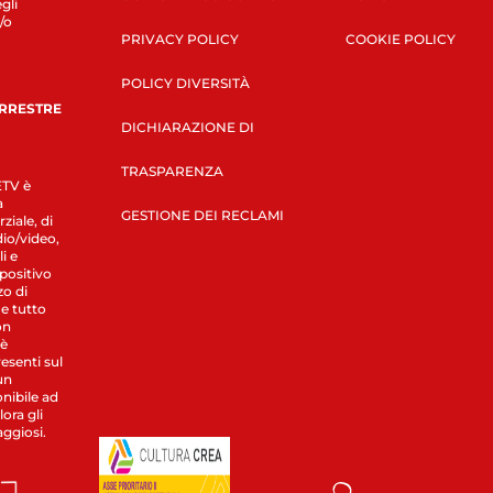
gli
/o
PRIVACY POLICY
COOKIE POLICY
POLICY DIVERSITÀ
ERRESTRE
DICHIARAZIONE DI
TRASPARENZA
LETV è
a
GESTIONE DEI RECLAMI
ziale, di
dio/video,
i e
spositivo
zo di
 e tutto
on
 è
esenti sul
un
nibile ad
ora gli
aggiosi.