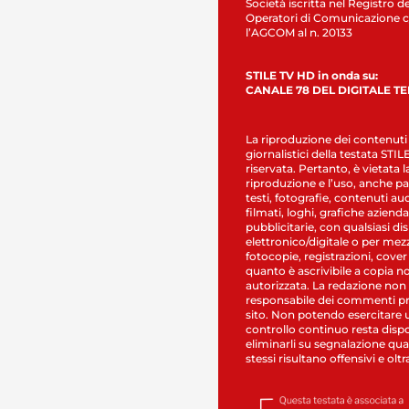
Società iscritta nel Registro de
Operatori di Comunicazione c
l’AGCOM al n. 20133
STILE TV HD in onda su:
CANALE 78 DEL DIGITALE T
La riproduzione dei contenuti
giornalistici della testata STI
riservata. Pertanto, è vietata l
riproduzione e l’uso, anche par
testi, fotografie, contenuti au
filmati, loghi, grafiche aziendal
pubblicitarie, con qualsiasi di
elettronico/digitale o per mez
fotocopie, registrazioni, cover
quanto è ascrivibile a copia n
autorizzata. La redazione non
responsabile dei commenti pr
sito. Non potendo esercitare 
controllo continuo resta dispo
eliminarli su segnalazione qual
stessi risultano offensivi e oltr