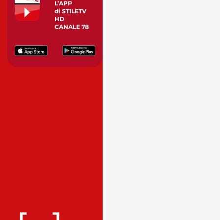
L’APP
di STILETV
HD
CANALE 78