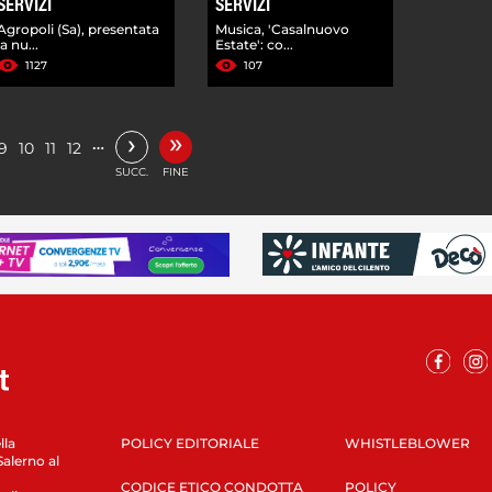
SERVIZI
SERVIZI
Agropoli (Sa), presentata
Musica, 'Casalnuovo
la nu...
Estate': co...
1127
107
»
›
…
9
10
11
12
SUCC.
FINE
lla
POLICY EDITORIALE
WHISTLEBLOWER
Salerno al
CODICE ETICO CONDOTTA
POLICY