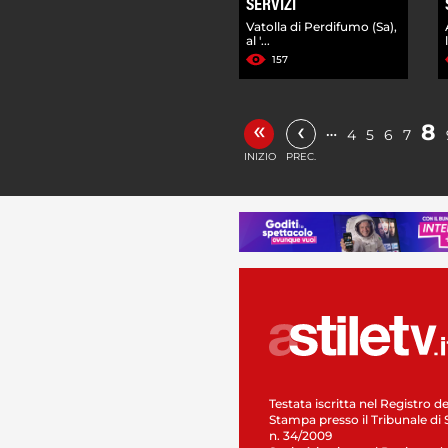
SERVIZI
Vatolla di Perdifumo (Sa),
al '...
157
«
‹
8
…
4
5
6
7
INIZIO
PREC.
Testata iscritta nel Registro de
Stampa presso il Tribunale di 
n. 34/2009