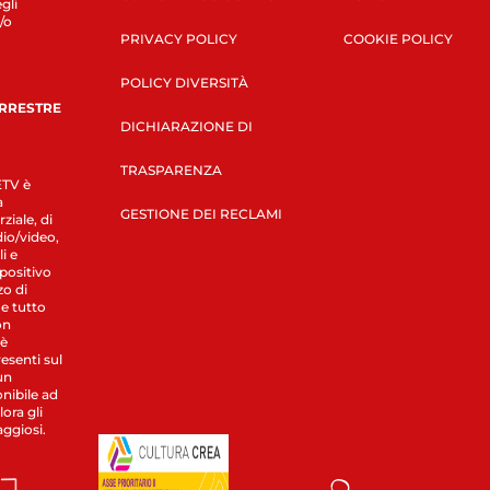
gli
/o
PRIVACY POLICY
COOKIE POLICY
POLICY DIVERSITÀ
ERRESTRE
DICHIARAZIONE DI
TRASPARENZA
LETV è
a
GESTIONE DEI RECLAMI
ziale, di
dio/video,
i e
spositivo
zo di
 e tutto
on
 è
esenti sul
un
nibile ad
ora gli
aggiosi.