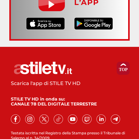
L’APP
Scarica l'app di STILE TV HD
STILE TV HD in onda su:
CANALE 78 DEL DIGITALE TERRESTRE
Testata iscritta nel Registro della Stampa presso il Tribunale di
Salerno al n. 34/2009