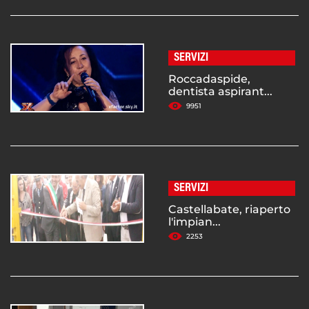
SERVIZI
Roccadaspide,
dentista aspirant...
9951
SERVIZI
Castellabate, riaperto
l'impian...
2253