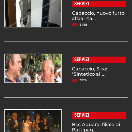
SERVIZI
Capaccio, nuovo furto
al bar-ta...
5498
SERVIZI
Capaccio, Sica:
"Sintetico al '...
3929
SERVIZI
Bcc Aquara, filiale di
Battipag...