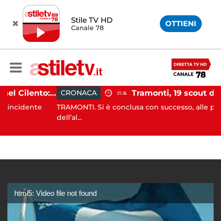
Stile TV HD
OTTIENI
Canale 78
Incidente agricolo nel Cilento: trattore si ribalta, muore 71enne
CRONACA
15:14
dente
TRAMONTI. Si è conclusa con successo, alle prime luc
dell’al...
html5: Video file not found