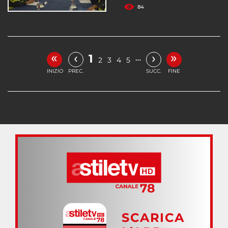
84
«
»
‹
›
1
…
2
3
4
5
INIZIO
PREC.
SUCC.
FINE
SCARICA