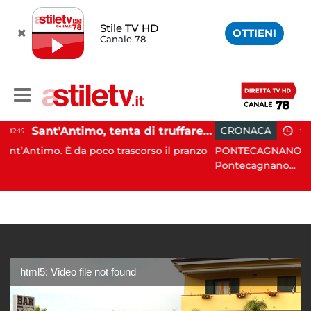
Stile TV HD
OTTIENI
Canale 78
Sant'Antimo, tenta di truffare anziana: 16enne denunciato dai carabinieri
CRONACA
10:09
a poco trascorso il pranzo
PONTECAGNANO. Incidente stradale,
Pontecagnano...
html5: Video file not found