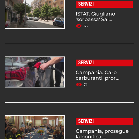
SERVIZI
ISTAT. Giugliano
'sorpassa' Sal...
66
SERVIZI
Campania. Caro
carburanti, pror...
74
SERVIZI
Campania, prosegue
la bonifica ...