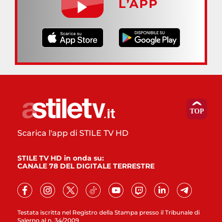
L’APP
Scarica l'app di STILE TV HD
STILE TV HD in onda su:
CANALE 78 DEL DIGITALE TERRESTRE
Testata iscritta nel Registro della Stampa presso il Tribunale di
Salerno al n. 34/2009