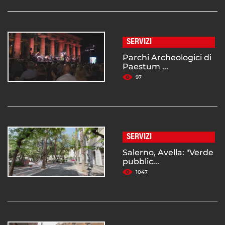
SERVIZI
Parchi Archeologici di
Paestum ...
97
SERVIZI
Salerno, Avella: "Verde
pubblic...
1047