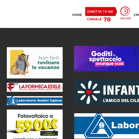
HOME
CR