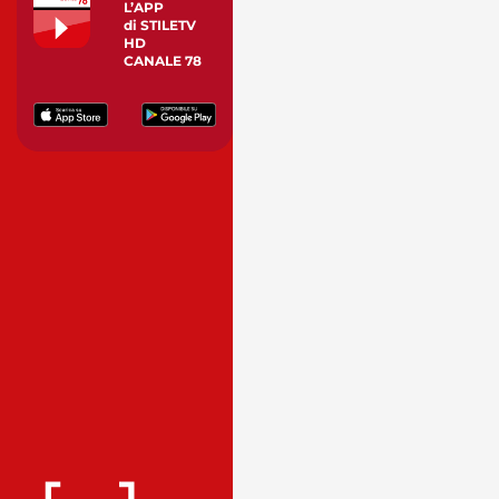
L’APP
di STILETV
HD
CANALE 78