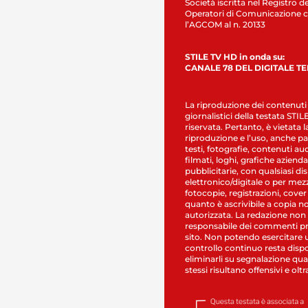
Società iscritta nel Registro de
Operatori di Comunicazione c
l’AGCOM al n. 20133
STILE TV HD in onda su:
CANALE 78 DEL DIGITALE T
La riproduzione dei contenuti
giornalistici della testata STI
riservata. Pertanto, è vietata l
riproduzione e l’uso, anche par
testi, fotografie, contenuti au
filmati, loghi, grafiche aziendal
pubblicitarie, con qualsiasi di
elettronico/digitale o per mez
fotocopie, registrazioni, cover
quanto è ascrivibile a copia n
autorizzata. La redazione non
responsabile dei commenti pr
sito. Non potendo esercitare 
controllo continuo resta dispo
eliminarli su segnalazione qual
stessi risultano offensivi e oltr