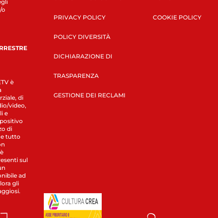
gli
/o
PRIVACY POLICY
COOKIE POLICY
POLICY DIVERSITÀ
ERRESTRE
DICHIARAZIONE DI
TRASPARENZA
LETV è
a
GESTIONE DEI RECLAMI
ziale, di
dio/video,
i e
spositivo
zo di
 e tutto
on
 è
esenti sul
un
nibile ad
ora gli
aggiosi.