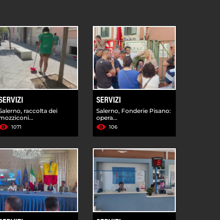
SERVIZI
SERVIZI
Salerno, raccolta dei
Salerno, Fonderie Pisano:
mozziconi...
opera...
1071
106