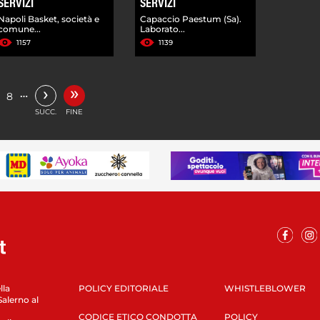
SERVIZI
SERVIZI
Napoli Basket, società e
Capaccio Paestum (Sa).
comune...
Laborato...
1157
1139
»
›
…
8
SUCC.
FINE
lla
POLICY EDITORIALE
WHISTLEBLOWER
Salerno al
CODICE ETICO CONDOTTA
POLICY