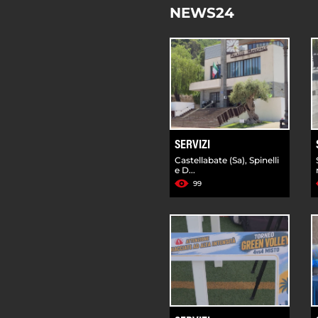
NEWS24
SERVIZI
Castellabate (Sa), Spinelli
e D...
99