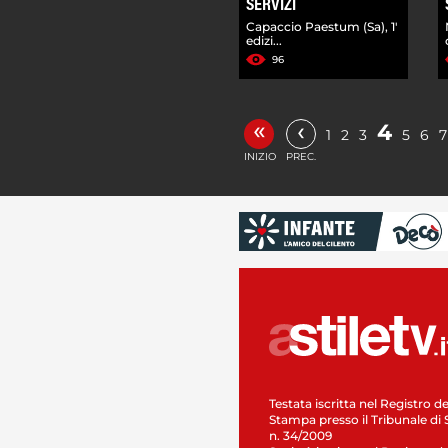
SERVIZI
Capaccio Paestum (Sa), 1'
edizi...
96
«
‹
4
1
2
3
5
6
7
INIZIO
PREC.
Testata iscritta nel Registro de
Stampa presso il Tribunale di 
n. 34/2009