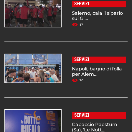
SERVIZI
Salerno, cala il sipario
sui Gi...
87
SERVIZI
Napoli, bagno di folla
per Alem...
70
SERVIZI
Capaccio Paestum
(Sa), 'Le Nott...