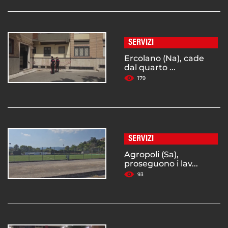
SERVIZI
Ercolano (Na), cade
dal quarto ...
179
SERVIZI
Agropoli (Sa),
proseguono i lav...
93