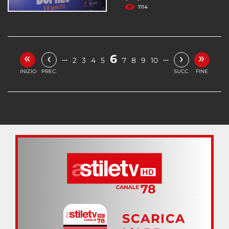
1114
«
»
‹
›
6
…
…
2
3
4
5
7
8
9
10
INIZIO
PREC.
SUCC.
FINE
SCARICA