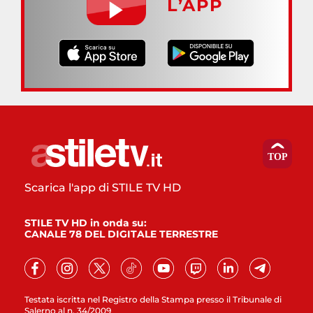
L’APP
Scarica l'app di STILE TV HD
STILE TV HD in onda su:
CANALE 78 DEL DIGITALE TERRESTRE
Testata iscritta nel Registro della Stampa presso il Tribunale di
Salerno al n. 34/2009