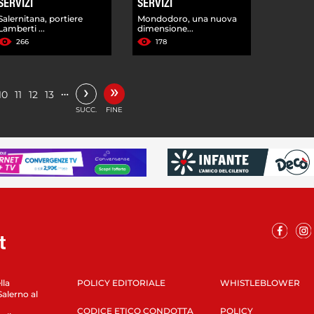
SERVIZI
SERVIZI
Salernitana, portiere
Mondodoro, una nuova
Lamberti ...
dimensione...
266
178
»
›
…
10
11
12
13
SUCC.
FINE
lla
POLICY EDITORIALE
WHISTLEBLOWER
Salerno al
CODICE ETICO CONDOTTA
POLICY