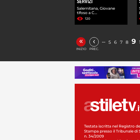
SERVIZI
Salernitana, Giovane
tifoso a C...
120
«
‹
9
…
5
6
7
8
INIZIO
PREC.
Testata iscritta nel Registro de
Stampa presso il Tribunale di 
n. 34/2009