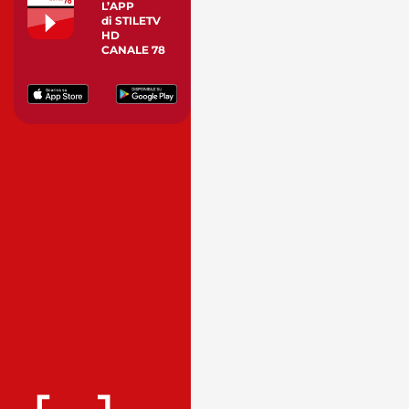
L’APP
di STILETV
HD
CANALE 78