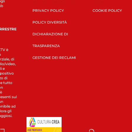
gli
/o
PRIVACY POLICY
COOKIE POLICY
POLICY DIVERSITÀ
ERRESTRE
DICHIARAZIONE DI
TRASPARENZA
LETV è
a
GESTIONE DEI RECLAMI
ziale, di
dio/video,
i e
spositivo
zo di
 e tutto
on
 è
esenti sul
un
nibile ad
ora gli
aggiosi.