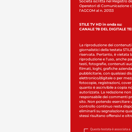
Società iscritta nel Registro de
Operatori di Comunicazione c
l’AGCOM al n. 20133
STILE TV HD in onda su:
CANALE 78 DEL DIGITALE T
La riproduzione dei contenuti
giornalistici della testata STI
riservata. Pertanto, è vietata l
riproduzione e l’uso, anche par
testi, fotografie, contenuti au
filmati, loghi, grafiche aziendal
pubblicitarie, con qualsiasi di
elettronico/digitale o per mez
fotocopie, registrazioni, cover
quanto è ascrivibile a copia n
autorizzata. La redazione non
responsabile dei commenti pr
sito. Non potendo esercitare 
controllo continuo resta dispo
eliminarli su segnalazione qual
stessi risultano offensivi e oltr