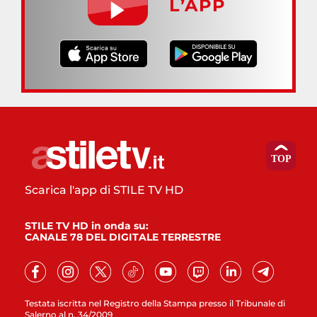
L’APP
Scarica l'app di STILE TV HD
STILE TV HD in onda su:
CANALE 78 DEL DIGITALE TERRESTRE
Testata iscritta nel Registro della Stampa presso il Tribunale di
Salerno al n. 34/2009