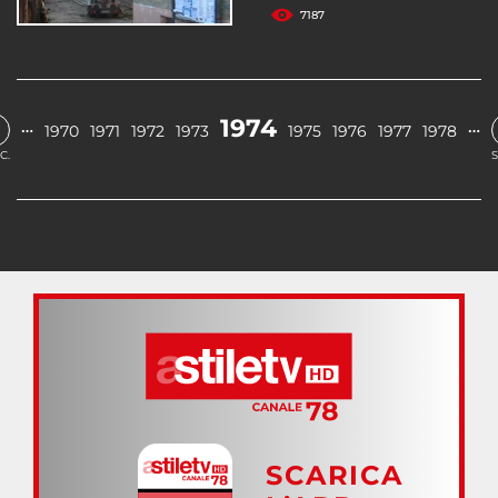
7187
1974
…
…
1970
1971
1972
1973
1975
1976
1977
1978
C.
S
SCARICA