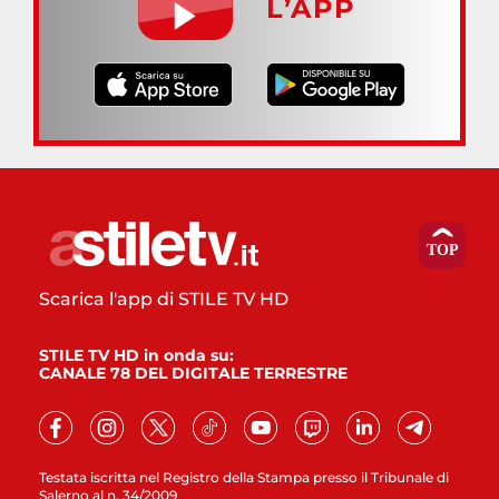
L’APP
Scarica l'app di STILE TV HD
STILE TV HD in onda su:
CANALE 78 DEL DIGITALE TERRESTRE
Testata iscritta nel Registro della Stampa presso il Tribunale di
Salerno al n. 34/2009