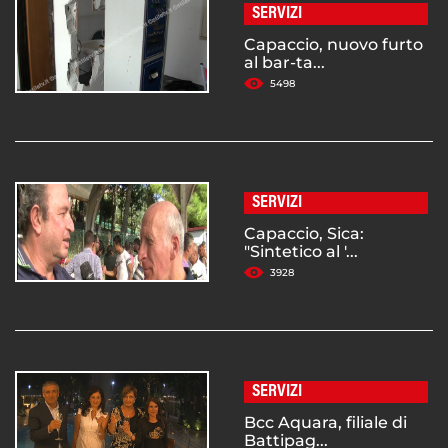
SERVIZI
Capaccio, nuovo furto
al bar-ta...
5498
SERVIZI
Capaccio, Sica:
"Sintetico al '...
3928
SERVIZI
Bcc Aquara, filiale di
Battipag...