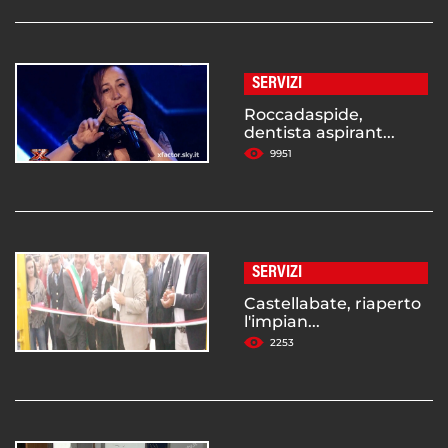
SERVIZI
Roccadaspide,
dentista aspirant...
9951
SERVIZI
Castellabate, riaperto
l'impian...
2253