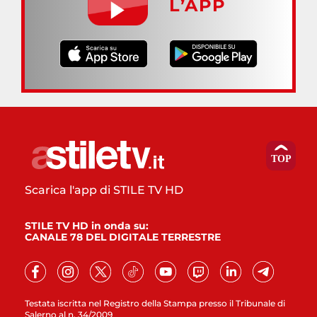
L’APP
Scarica l'app di STILE TV HD
STILE TV HD in onda su:
CANALE 78 DEL DIGITALE TERRESTRE
Testata iscritta nel Registro della Stampa presso il Tribunale di
Salerno al n. 34/2009