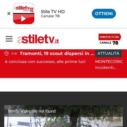
Stile TV HD
OTTIENI
Canale 78
Tramonti, 19 scout dispersi in montagna salvati dai vigili del fuoco
ATTUALITÀ
12:55
successo, alle prime luci
MONTECORICE. Non solo danni al
incidenti...
html5: Video file not found