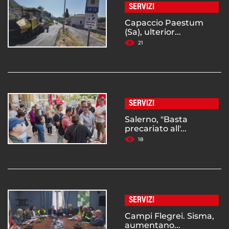
SERVIZI
Capaccio Paestum
(Sa), ulterior...
21
SERVIZI
Salerno, "Basta
precariato all'...
18
SERVIZI
Campi Flegrei. Sisma,
aumentano...