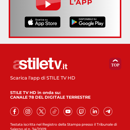
L’APP
Scarica l'app di STILE TV HD
STILE TV HD in onda su:
CANALE 78 DEL DIGITALE TERRESTRE
Testata iscritta nel Registro della Stampa presso il Tribunale di
Salerno al n. 34/2009