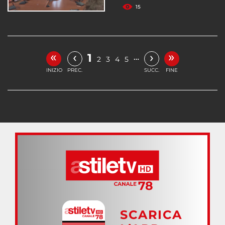
15
«
»
‹
›
1
…
2
3
4
5
INIZIO
PREC.
SUCC.
FINE
SCARICA