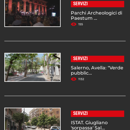
SERVIZI
Parchi Archeologici di
Paestum ...
155
SERVIZI
Salerno, Avella: "Verde
pubblic...
1132
SERVIZI
ISTAT. Giugliano
'sorpassa' Sal...