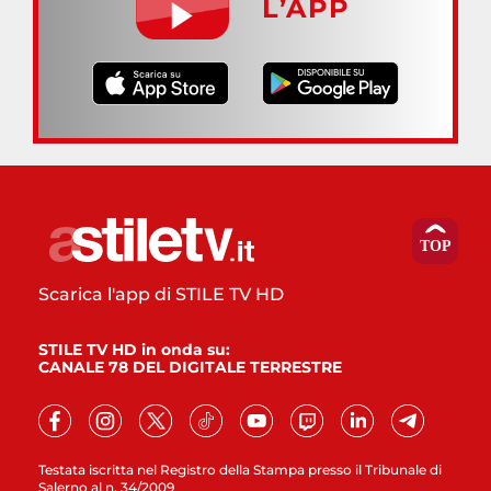
L’APP
Scarica l'app di STILE TV HD
STILE TV HD in onda su:
CANALE 78 DEL DIGITALE TERRESTRE
Testata iscritta nel Registro della Stampa presso il Tribunale di
Salerno al n. 34/2009