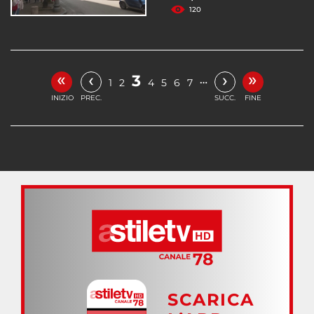
120
«
»
‹
›
3
…
1
2
4
5
6
7
INIZIO
PREC.
SUCC.
FINE
SCARICA