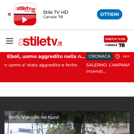
Stile TV HD
OTTIENI
Canale 78
Eboli, uomo aggredito nella notte: indagini in corso
CRONACA
08:09
to aggredito e ferito
SALERNO. L’ANPANA OFFICIAL ODV ha 
incendi...
html5: Video file not found