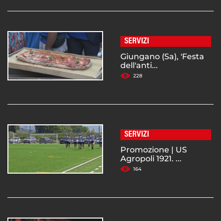
SERVIZI
Giungano (Sa), 'Festa
dell'anti...
228
SERVIZI
Promozione | US
Agropoli 1921. ...
164