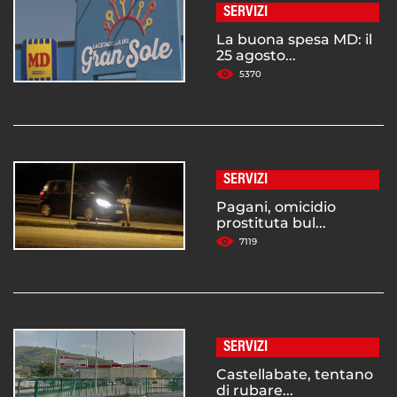
SERVIZI
La buona spesa MD: il
25 agosto...
5370
SERVIZI
Pagani, omicidio
prostituta bul...
7119
SERVIZI
Castellabate, tentano
di rubare...