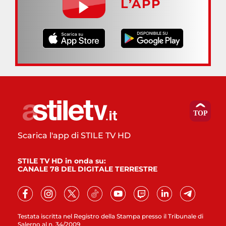
L’APP
Scarica l'app di STILE TV HD
STILE TV HD in onda su:
CANALE 78 DEL DIGITALE TERRESTRE
Testata iscritta nel Registro della Stampa presso il Tribunale di
Salerno al n. 34/2009