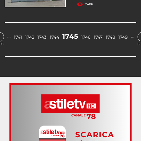
2486
‹
1745
…
…
1741
1742
1743
1744
1746
1747
1748
1749
EC.
S
SCARICA