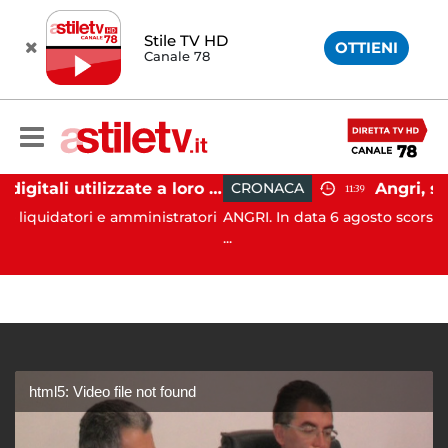
Stile TV HD
OTTIENI
Canale 78
Firme digitali utilizzate a loro insaputa: 9 indagati nel Vallo di Diano
CRONACA
11:39
i e amministratori
ANGRI. In data 6 agosto scorso, ad Angri (SA),
...
html5: Video file not found