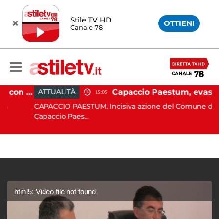
Stile TV HD
OTTIENI
Canale 78
Pontecagnano, si ribalta con l'auto alla rotatoria: giovane ferito
Capaccio Paestum, evasione tassa di soggiorno: scoperte 49 strutture fantasma
ATTUALITÀ
15:05
CAPACCIO PAESTUM. Incisiva azione del Comune di
Capaccio Paes...
html5: Video file not found