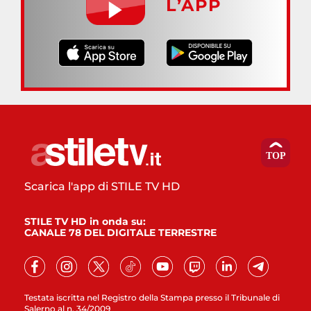
L’APP
Scarica l'app di STILE TV HD
STILE TV HD in onda su:
CANALE 78 DEL DIGITALE TERRESTRE
Testata iscritta nel Registro della Stampa presso il Tribunale di
Salerno al n. 34/2009