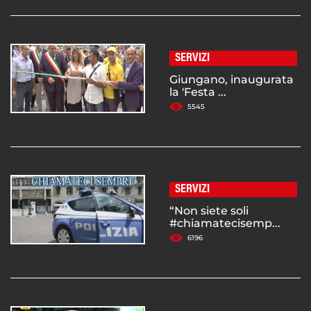
SERVIZI
Giungano, inaugurata
la 'Festa ...
5545
SERVIZI
“Non siete soli
#chiamatecisemp...
6196