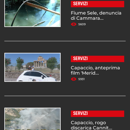
SERVIZI
Fiume Sele, denuncia
di Cammara...
5609
SERVIZI
Capaccio, anteprima
film 'Merid...
5931
SERVIZI
Capaccio, rogo
discarica Cannit...