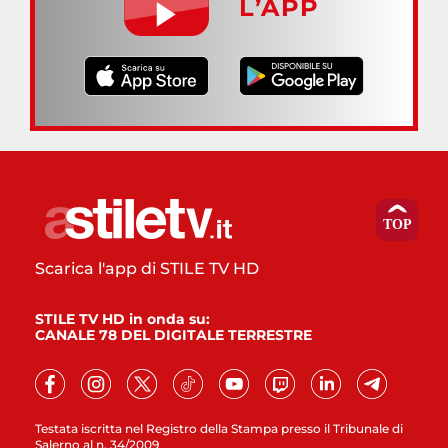
L’APP
Scarica l'app di STILE TV HD
STILE TV HD in onda su:
CANALE 78 DEL DIGITALE TERRESTRE
Testata iscritta nel Registro della Stampa presso il Tribunale di
Salerno al n. 34/2009