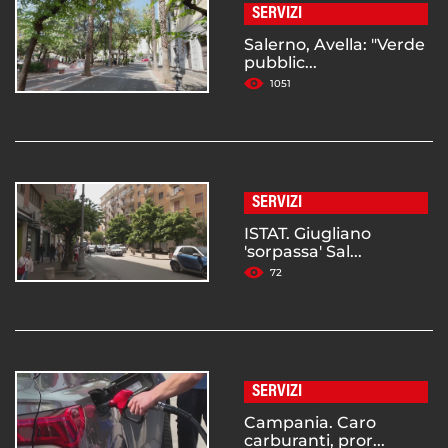
SERVIZI
Salerno, Avella: "Verde
pubblic...
1051
SERVIZI
ISTAT. Giugliano
'sorpassa' Sal...
72
SERVIZI
Campania. Caro
carburanti, pror...