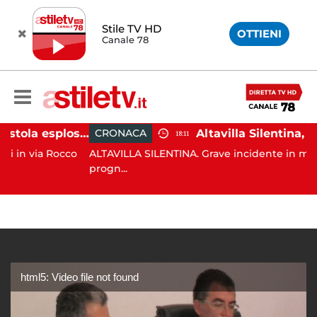
Stile TV HD
OTTIENI
Canale 78
Salerno, colpi di pistola esplosi a Pastena: paura tra i residenti
CRONACA
18:11
ia Rocco
ALTAVILLA SILENTINA. Grave incidente in moto: 19en
progn...
html5: Video file not found