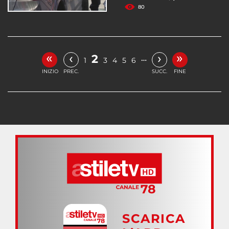
80
«
»
‹
›
2
…
1
3
4
5
6
INIZIO
PREC.
SUCC.
FINE
SCARICA