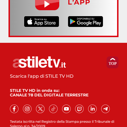
L’APP
Scarica l'app di STILE TV HD
STILE TV HD in onda su:
CANALE 78 DEL DIGITALE TERRESTRE
Testata iscritta nel Registro della Stampa presso il Tribunale di
Salerno al n. 34/2009