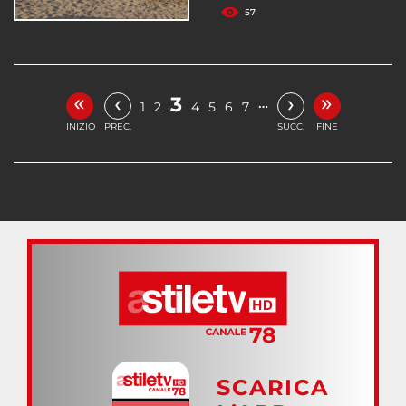
57
«
»
‹
›
3
…
1
2
4
5
6
7
INIZIO
PREC.
SUCC.
FINE
SCARICA