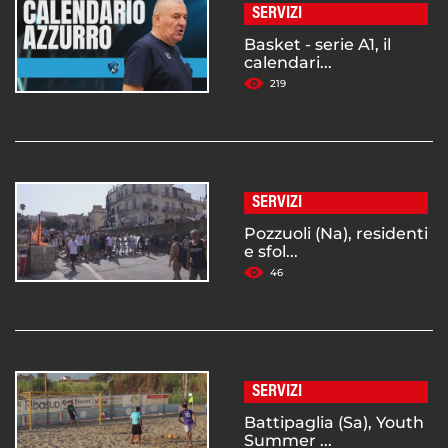
SERVIZI
Basket - serie A1, il
calendari...
219
SERVIZI
Pozzuoli (Na), residenti
e sfol...
46
SERVIZI
Battipaglia (Sa), Youth
Summer ...