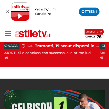
Stile TV HD
OTTIENI
Canale 78
Tramonti, 19 scout dispersi in montagna salvati dai vigili del fuoco
CRONACA
15:14
12:4
 conclusa con successo, alle prime luci
SALA CONSILINA. Si 
di ...