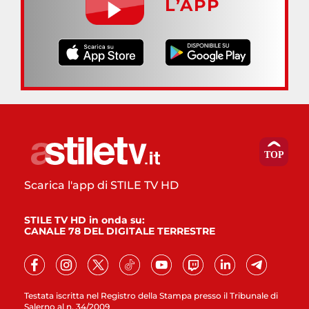
L’APP
Scarica l'app di STILE TV HD
STILE TV HD in onda su:
CANALE 78 DEL DIGITALE TERRESTRE
Testata iscritta nel Registro della Stampa presso il Tribunale di
Salerno al n. 34/2009