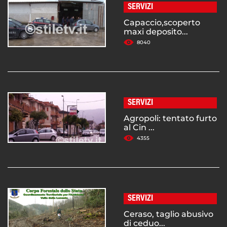
SERVIZI
Capaccio,scoperto
maxi deposito...
8040
SERVIZI
Agropoli: tentato furto
al Cin ...
4355
SERVIZI
Ceraso, taglio abusivo
di ceduo...