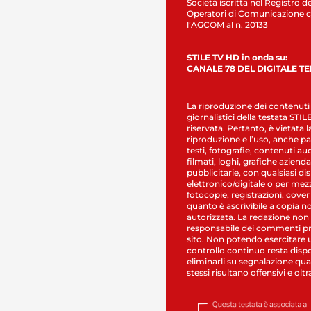
Società iscritta nel Registro de
Operatori di Comunicazione c
l’AGCOM al n. 20133
STILE TV HD in onda su:
CANALE 78 DEL DIGITALE T
La riproduzione dei contenuti
giornalistici della testata STI
riservata. Pertanto, è vietata l
riproduzione e l’uso, anche par
testi, fotografie, contenuti au
filmati, loghi, grafiche aziendal
pubblicitarie, con qualsiasi di
elettronico/digitale o per mez
fotocopie, registrazioni, cover
quanto è ascrivibile a copia n
autorizzata. La redazione non
responsabile dei commenti pr
sito. Non potendo esercitare 
controllo continuo resta dispo
eliminarli su segnalazione qual
stessi risultano offensivi e oltr