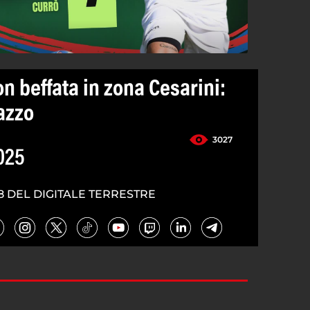
on beffata in zona Cesarini:
lazzo
3027
025
8 DEL DIGITALE TERRESTRE