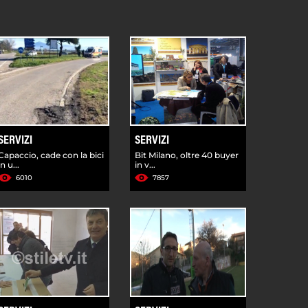
SERVIZI
SERVIZI
Capaccio, cade con la bici
Bit Milano, oltre 40 buyer
in u...
in v...
6010
7857