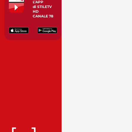
L’APP
di STILETV
HD
CANALE 78