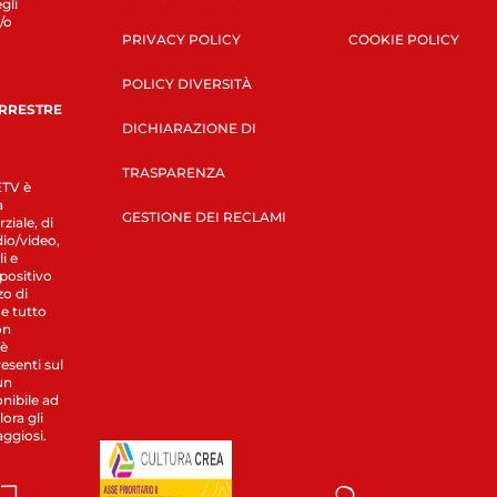
gli
/o
PRIVACY POLICY
COOKIE POLICY
POLICY DIVERSITÀ
ERRESTRE
DICHIARAZIONE DI
TRASPARENZA
LETV è
a
GESTIONE DEI RECLAMI
ziale, di
dio/video,
i e
spositivo
zo di
 e tutto
on
 è
esenti sul
un
nibile ad
ora gli
aggiosi.