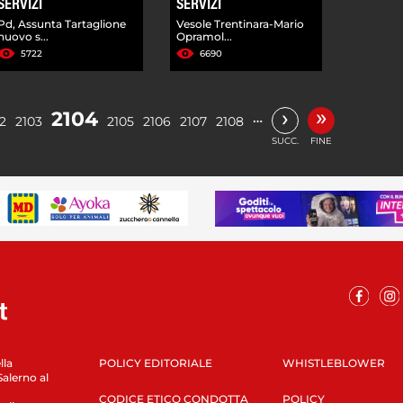
SERVIZI
SERVIZI
Pd, Assunta Tartaglione
Vesole Trentinara-Mario
nuovo s...
Opramol...
5722
6690
»
›
2104
…
2
2103
2105
2106
2107
2108
SUCC.
FINE
lla
POLICY EDITORIALE
WHISTLEBLOWER
Salerno al
CODICE ETICO CONDOTTA
POLICY