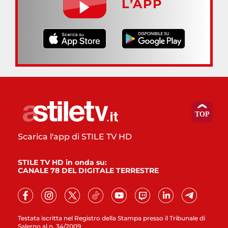
L’APP
Scarica l'app di STILE TV HD
STILE TV HD in onda su:
CANALE 78 DEL DIGITALE TERRESTRE
Testata iscritta nel Registro della Stampa presso il Tribunale di
Salerno al n. 34/2009