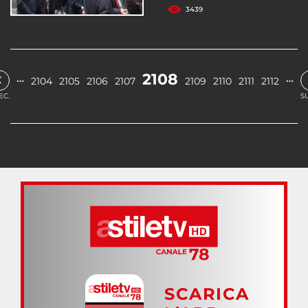
3439
‹
2108
…
…
2104
2105
2106
2107
2109
2110
2111
2112
EC.
S
SCARICA