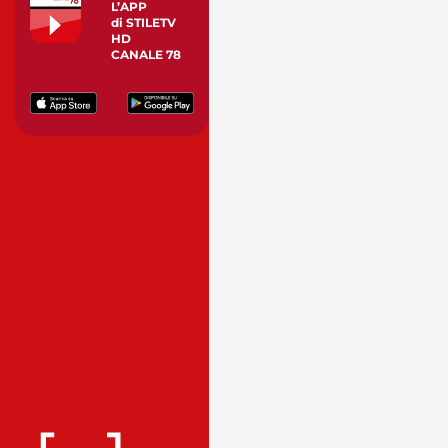
L’APP
di STILETV
HD
CANALE 78