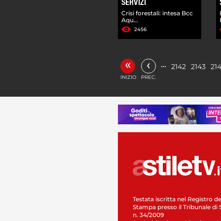
SERVIZI
Crisi forestali: intesa Bcc
Aqu...
2456
«
‹
…
2142
2143
21
INIZIO
PREC.
Testata iscritta nel Registro de
Stampa presso il Tribunale di 
n. 34/2009