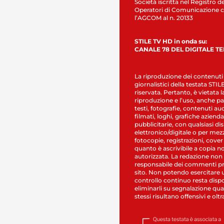
Società iscritta nel Registro de
Operatori di Comunicazione c
l’AGCOM al n. 20133
STILE TV HD in onda su:
CANALE 78 DEL DIGITALE T
La riproduzione dei contenuti
giornalistici della testata STI
riservata. Pertanto, è vietata l
riproduzione e l’uso, anche par
testi, fotografie, contenuti au
filmati, loghi, grafiche aziendal
pubblicitarie, con qualsiasi di
elettronico/digitale o per mez
fotocopie, registrazioni, cover
quanto è ascrivibile a copia n
autorizzata. La redazione non
responsabile dei commenti pr
sito. Non potendo esercitare 
controllo continuo resta dispo
eliminarli su segnalazione qual
stessi risultano offensivi e oltr