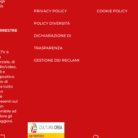
gli
/o
PRIVACY POLICY
COOKIE POLICY
POLICY DIVERSITÀ
ERRESTRE
DICHIARAZIONE DI
TRASPARENZA
LETV è
a
GESTIONE DEI RECLAMI
ziale, di
dio/video,
i e
spositivo
zo di
 e tutto
on
 è
esenti sul
un
nibile ad
ora gli
aggiosi.