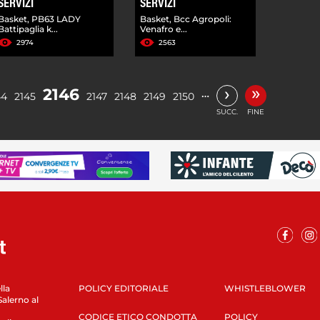
SERVIZI
SERVIZI
Basket, PB63 LADY
Basket, Bcc Agropoli:
Battipaglia k...
Venafro e...
2974
2563
»
›
2146
…
44
2145
2147
2148
2149
2150
SUCC.
FINE
lla
POLICY EDITORIALE
WHISTLEBLOWER
Salerno al
CODICE ETICO CONDOTTA
POLICY