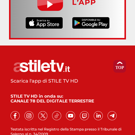
L’APP
Scarica l'app di STILE TV HD
STILE TV HD in onda su:
CANALE 78 DEL DIGITALE TERRESTRE
Testata iscritta nel Registro della Stampa presso il Tribunale di
Salerno al n. 34/2009