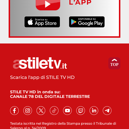
L’APP
Scarica l'app di STILE TV HD
STILE TV HD in onda su:
CANALE 78 DEL DIGITALE TERRESTRE
Testata iscritta nel Registro della Stampa presso il Tribunale di
Salerno al n. 34/2009